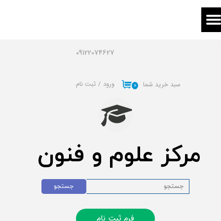
حساب کاربری من
تغییر گذر واژه
09122074627
سفارشات
ورود
/
ثبت نام
سبد خرید شما
۰
خروج از حساب کاربری
مرکز علوم و فنون
جستجو
فرم ثبت نام