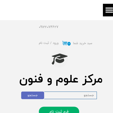
حساب کاربری من
تغییر گذر واژه
09122074627
سفارشات
ورود
/
ثبت نام
سبد خرید شما
۰
خروج از حساب کاربری
مرکز علوم و فنون
جستجو
فرم ثبت نام