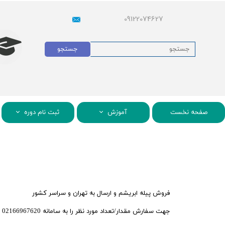
09122074627
جستجو
صفحه نخست
آموزش
ثبت نام دوره
فروش پیله ابریشم و ارسال به تهران و سراسر کشور
جهت سفارش مقدار/تعداد مورد نظر را به سامانه 02166967620 پیامک کنید یا به شماره 09392074626 پیامک کنید