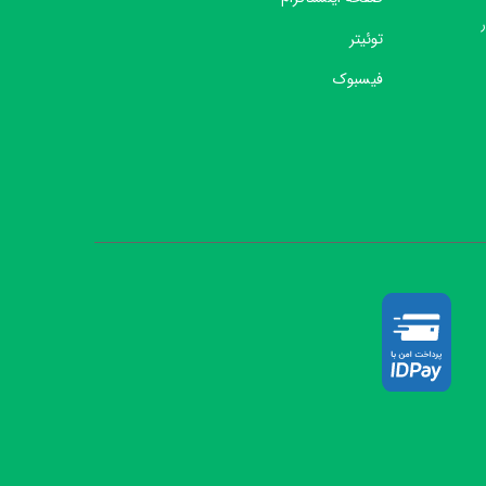
توئیتر
فیسبوک