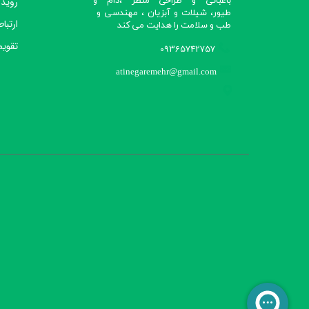
رویدا
باغبانی و طراحی منظر ،دام و
طیور، شیلات و آبزیان ، مهندسی و
ارتباط
طب و سلامت را هدایت می کند​​​​​​​
تقویم
09365742757
atinegaremehr@gmail.com