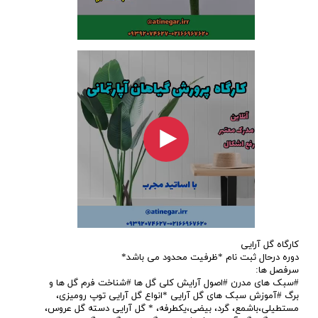
کارگاه گل آرایی
دوره درحال ثبت نام *ظرفیت محدود می باشد*
سرفصل ها:
​​​​​​​#سبک های مدرن #اصول آرایش کلی گل ها #شناخت فرم گل ها و
برگ #آموزش سبک های گل آرایی *انواع گل آرایی توپ رومیزی،
مستطیلی،باشمع، گرد، بیضی،یکطرفه، * گل آرایی دسته گل عروس،