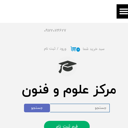
حساب کاربری من
تغییر گذر واژه
09122074627
سفارشات
ورود
/
ثبت نام
سبد خرید شما
۰
خروج از حساب کاربری
مرکز علوم و فنون
جستجو
فرم ثبت نام