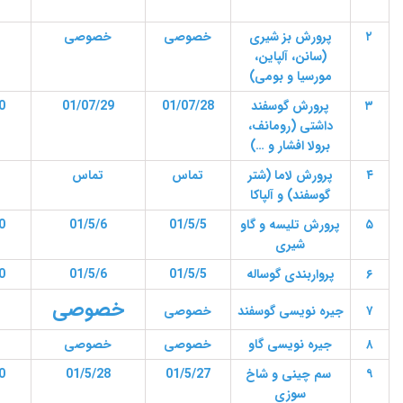
۲
پرورش بز شیری
خصوصی
خصوصی
(سانن، آلپاین،
مورسیا و بومی)
۳
پرورش گوسفند
01/07/28
01/07/29
0
داشتی (رومانف،
برولا افشار و …)
۴
پرورش لاما (شتر
تماس
تماس
گوسفند) و آلپاکا
۵
پرورش تلیسه و گاو
01/5/5
01/5/6
0
شیری
۶
پرواربندی گوساله
01/5/5
01/5/6
0
خصوصی
۷
جیره نویسی گوسفند
خصوصی
۸
جیره نویسی گاو
خصوصی
خصوصی
۹
سم چینی و شاخ
01/5/27
01/5/28
0
سوزی