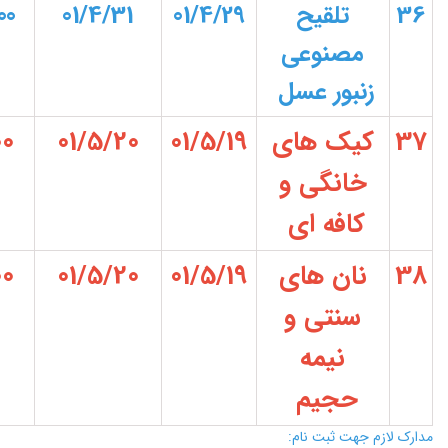
36
تلقیح
01/4/29
01/4/31
00
مصنوعی
زنبور عسل
37
کیک های
01/5/19
01/5/20
00
خانگی و
کافه ای
38
نان های
01/5/19
01/5/20
00
سنتی و
نیمه
حجیم
مدارک لازم جهت ثبت نام: