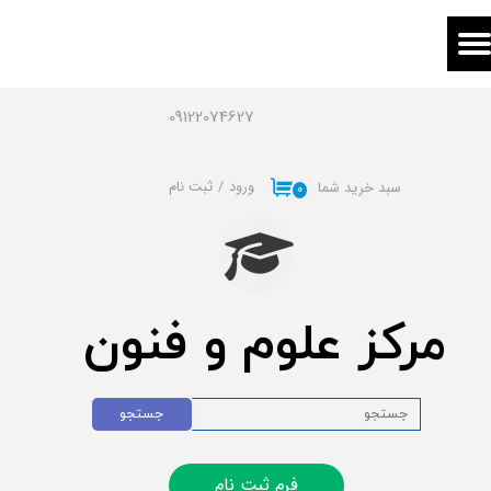
حساب کاربری من
تغییر گذر واژه
09122074627
سفارشات
ورود
/
ثبت نام
سبد خرید شما
۰
خروج از حساب کاربری
مرکز علوم و فنون
جستجو
فرم ثبت نام