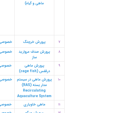
ماهی و گیاه)
۷
پرورش خرچنگ
خصوصی
۸
پرورش صدف مروارید
خصوصی
ساز
۹
پرورش ماهی
خصوصی
درقفس
(cage fish)
۱۰
پرورش ماهی در سیستم
خصوصی
مدار بسته (RAS)
Recirculating
Aquaculture System
۱۱
ماهی خاویاری
خصوصی
۱۲
پرورش میگو
خصوصی