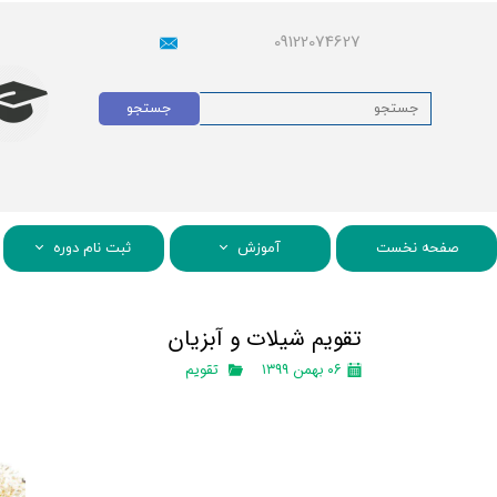
09122074627
جستجو
صفحه نخست
آموزش
ثبت نام دوره
تقویم شیلات و آبزیان
۰۶ بهمن ۱۳۹۹
تقویم