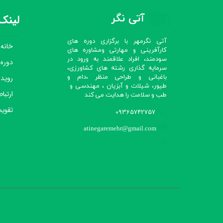
آتی نگر
لینک‌
آتی نگرمهر با برگزاری دوره های
خانه
کارآفرینی و مهارتی ومشاوره های
سودمند، افراد علاقمند به ورود در
دوره
سرمایه گذاری رشته های کشاورزی،
رویدا
باغبانی و طراحی منظر ،دام و
طیور، شیلات و آبزیان ، مهندسی و
ارتباط
طب و سلامت را هدایت می کند​​​​​​​
تقویم
09365742757
atinegaremehr@gmail.com