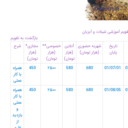
قویم آموزشی شیلات و آبزیان
بازگشت به تقویم
تاریخ
شهربه حضوری
آنلاین
خصوصی**
مجازی*
شرح
پایان
(هزار تومان)
(هزار
(هزار
(هزار
تومان)
تومان)
تومان)
01/07/01
680
580
۲۵۰۰
450
همراه
با کار
عملی
01/08/05
680
580
۲۵۰۰
450
همراه
با کار
عملی
و
بازدید
از
فارم