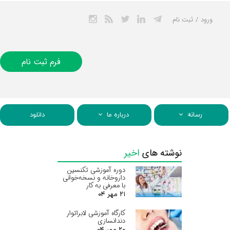
ورود
/
ثبت نام
حساب کاربری من
تغییر گذر واژه
فرم ثبت نام
سفارشات
خروج از حساب
کاربری
رسانه
درباره ما
دانلود
نوشته های
اخیر
دوره آموزشی تکنسین
داروخانه و نسخه‌خوانی
با معرفی به کار
۲۱ مهر ۰۴
کارگاه آموزشی لابراتوار
دندانسازی
۲۰ مهر ۰۴