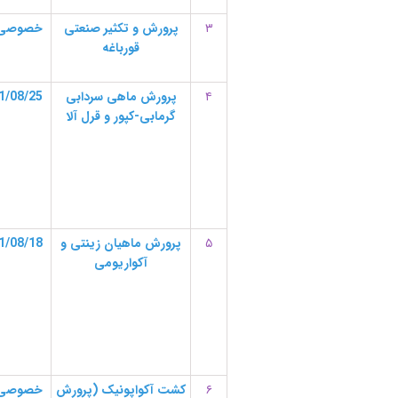
۳
پرورش و تکثیر صنعتی
خصوصی
قورباغه
۴
پرورش ماهی سردابی
01/08/25
گرمابی
-کپور و قرل آلا
۵
پرورش ماهیان زینتی
و
01/08/18
آکواریومی
۶
کشت
آکواپونیک
(پرورش
خصوصی