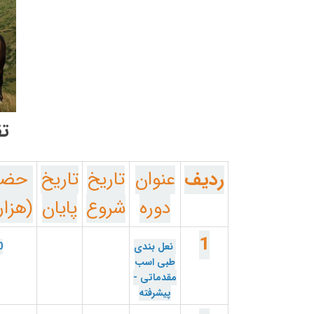
تق
ردیف
عنوان
تاریخ
تاریخ
حضو
دوره
شروع
پایان
(هزار
1
نعل بندی
0
طبی اسب
مقدماتی
-
پیشرفته