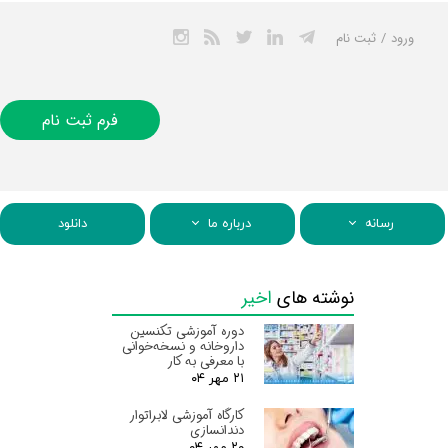
ورود
/
ثبت نام
حساب کاربری من
تغییر گذر واژه
فرم ثبت نام
سفارشات
خروج از حساب
کاربری
رسانه
درباره ما
دانلود
نوشته های
اخیر
دوره آموزشی تکنسین
داروخانه و نسخه‌خوانی
با معرفی به کار
۲۱ مهر ۰۴
کارگاه آموزشی لابراتوار
دندانسازی
۲۰ مهر ۰۴