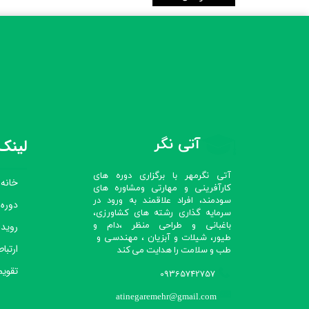
آتی نگر
لینک‌
آتی نگرمهر با برگزاری دوره های
خانه
کارآفرینی و مهارتی ومشاوره های
سودمند، افراد علاقمند به ورود در
دوره
سرمایه گذاری رشته های کشاورزی،
رویدا
باغبانی و طراحی منظر ،دام و
طیور، شیلات و آبزیان ، مهندسی و
ارتباط
طب و سلامت را هدایت می کند​​​​​​​
تقویم
09365742757
atinegaremehr@gmail.com