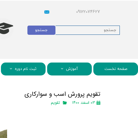
09122074627
جستجو
صفحه نخست
آموزش
ثبت نام دوره
تقویم پرورش اسب و سوارکاری
۰۳ اسفند ۱۴۰۰
تقویم