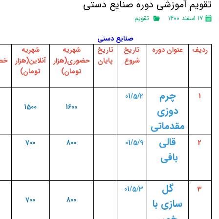
تقویم آموزشی دوره صنایع دستی
۱۷ اسفند ۱۴۰۰
تقویم
صنایع دستی
ردیف
عنوان دوره
تاریخ
تاریخ
شهریه
شهریه
شروع
پایان
حضوری(هزار
آنلاین(هزار
خص
تومان)
تومان)
چرم
01/5/2
1
1500
1600
دوزی
مقدماتی
قالی
700
800
01/5/9
2
بافی
گل
01/5/3
3
700
800
سازی با
خمیر