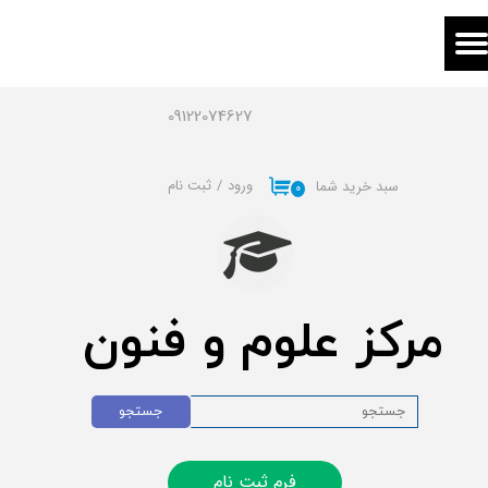
حساب کاربری من
تغییر گذر واژه
09122074627
سفارشات
ورود
/
ثبت نام
سبد خرید شما
۰
خروج از حساب کاربری
مرکز علوم و فنون
جستجو
فرم ثبت نام