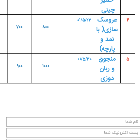
چینی
عروسک
01/5/23
4
700
800
سازی( با
نمد و
پارچه)
منجوق
01/5/30
5
900
1000
و ربان
دوزی