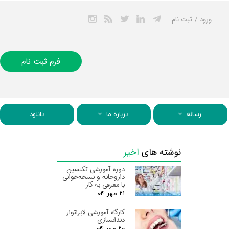
ورود
/
ثبت نام
حساب کاربری من
تغییر گذر واژه
فرم ثبت نام
سفارشات
خروج از حساب
کاربری
رسانه
درباره ما
دانلود
نوشته های
اخیر
دوره آموزشی تکنسین
داروخانه و نسخه‌خوانی
با معرفی به کار
۲۱ مهر ۰۴
کارگاه آموزشی لابراتوار
دندانسازی
۲۰ مهر ۰۴