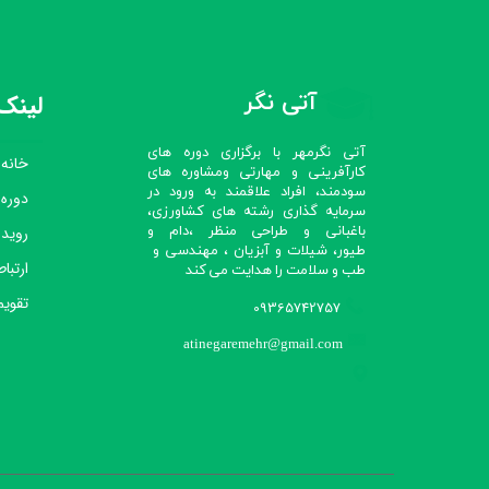
آتی نگر
لینک‌
آتی نگرمهر با برگزاری دوره های
خانه
کارآفرینی و مهارتی ومشاوره های
سودمند، افراد علاقمند به ورود در
دوره
سرمایه گذاری رشته های کشاورزی،
رویدا
باغبانی و طراحی منظر ،دام و
طیور، شیلات و آبزیان ، مهندسی و
ارتباط
طب و سلامت را هدایت می کند​​​​​​​
تقویم
09365742757
atinegaremehr@gmail.com