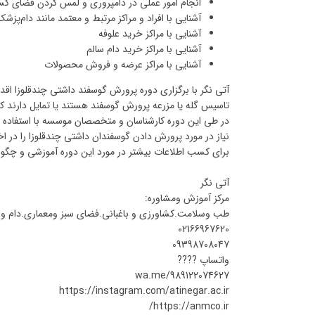
انجام امور عملی در دامپروری و لمس کردن فضای کس
آشنایی با افراد و مراکز مرتبط و معتمد مانند دام‌پزش
آشنایی با مراکز خرید علوفه
آشنایی با مراکز خرید دام سالم
آشنایی با مراکز عرضه و فروش محصولات
آتی نگر با برگزاری دوره پرورش گوسفند داشتی چندقلوزا اقدام
تاسیس گله یا مزرعه پرورش گوسفند هستند یا تمایل دارند که
نیاز در مورد پرورش دادن گوسفندان داشتی چندقلوزا را در اخت
برای کسب اطلاعات بیشتر در مورد این دوره آموزشی و چگونگ
آتی نگر
مرکز آموزش ومشاوره:
طب وسلامت.کشاورزی و باغبانی.فضای سبز ومعماری.دام و 
02166967620
09398708047
واتساپ ????
wa.me/989122074627
https://instagram.com/atinegar.ac.ir
https://anmco.ir/‏