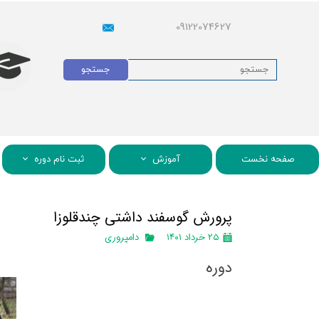
09122074627
جستجو
صفحه نخست
آموزش
ثبت نام دوره
پرورش گوسفند داشتی چندقلوزا
۲۵ خرداد ۱۴۰۱
دامپروری
دوره