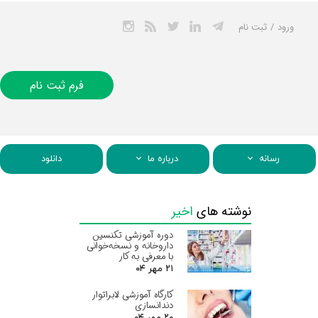
ورود
/
ثبت نام
حساب کاربری من
تغییر گذر واژه
فرم ثبت نام
سفارشات
خروج از حساب
کاربری
رسانه
درباره ما
دانلود
نوشته های
اخیر
دوره آموزشی تکنسین
داروخانه و نسخه‌خوانی
با معرفی به کار
۲۱ مهر ۰۴
کارگاه آموزشی لابراتوار
دندانسازی
۲۰ مهر ۰۴