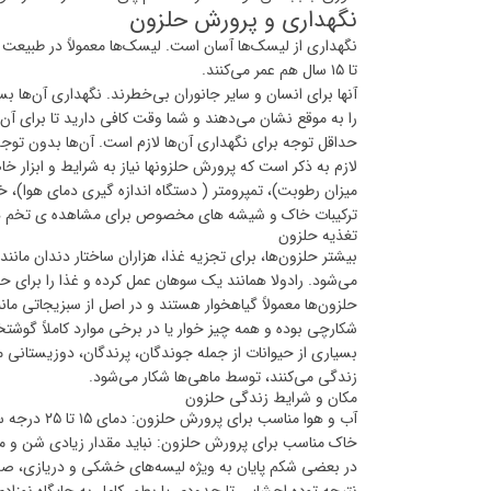
نگهداری و پرورش حلزون
تا ۱۵ سال هم عمر می‌کنند.
آنها برای انسان و سایر جانوران بی‌خطرند. نگهداری آن‌ها ب
را به موقع نشان می‌دهند و شما وقت کافی دارید تا برای آن‌ه
حداقل توجه برای نگهداری آن‌ها لازم است. آن‌ها بدون توجه
لازم به ذکر است که پرورش حلزونها نیاز به شرایط و ابزار خا
میزان رطوبت)، تمپرومتر ( دستگاه اندازه گیری دمای هوا)، خ
ترکیبات خاک و شیشه های مخصوص برای مشاهده ی تخم ها از
تغذیه حلزون
بیشتر حلزون‌ها، برای تجزیه غذا، هزاران ساختار دندان مانن
می‌شود. رادولا همانند یک سوهان عمل کرده و غذا را برای ح
حلزون‌ها معمولاً گیاهخوار هستند و در اصل از سبزیجاتی مانند
شکارچی بوده و همه چیز خوار یا در برخی موارد کاملاً گوش
بسیاری از حیوانات از جمله جوندگان، پرندگان، دوزیستانی ما
زندگی می‌کنند، توسط ماهی‌ها شکار می‌شود.
مکان و شرایط زندگی حلزون
آب و هوا مناسب برای پرورش حلزون: دمای ۱۵ تا ۲۵ درجه سانتیگراد با رطوبت بالا (۷۵ تا ۹۵ درصد)
خاک مناسب برای پرورش حلزون: نباید مقدار زیادی شن و ماسه و یا خاک رس داشته 
در بعضی شکم پایان به ویژه لیسه‌های خشکی و دریازی، صد