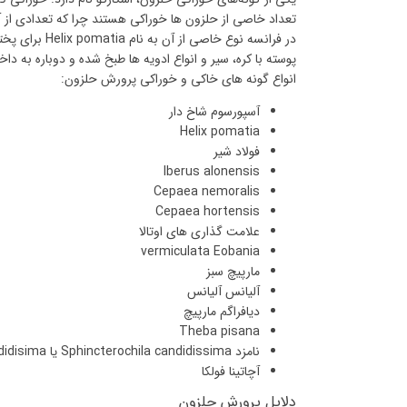
تعداد خاصی از حلزون ها خوراکی هستند چرا که تعدادی از آ
در فرانسه نوع
پوسته با کره، سیر و انواع ادویه ها طبخ شده و دوباره به دا
انواع گونه های خاکی و خوراکی پرورش حلزون:
آسپورسوم شاخ دار
Helix pomatia
فولاد شیر
Iberus alonensis
Cepaea nemoralis
Cepaea hortensis
علامت گذاری های اوتالا
vermiculata Eobania
مارپیچ سبز
آلیانس آلیانس
دیافراگم مارپیچ
Theba pisana
نامزد Sphincterochila candidissima یا Leucochroa candidisima
آچاتینا فولکا
دلایل پرورش حلزون