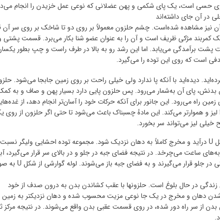
ی حسی است، یک پای شکمی و پهن عضلانی که نوعی عمل خزیدن را انجام می‌د
ی در آن جای داشته‌اند
 آن نیز مشاهده شده‌است. چشم حلزون معمولاً بر روی دو تا شاخک بر روی سر آن قر
 یک کمربند مژکی ظریف است و آن را به عنوان عضو شنا بکار می‌برد. قسمت پشتی و
مت پشت برآمدگی می‌یابد. اما این رشد رو به بالا در طرف راست و چپ بطور یکسان
ی است که روی این توده را می‌گیرد.
کرده‌اید. دیده‌اید با آنکه پا ندارد ولی خیلی راحت بر روی زمین جابجا می‌شود. حلزو
 بدنش، پای آن به‌شمار می‌رود. پس حلزون پایی دارد بسیار پهن و صاف و به کمک
مین راه می‌رود. این جانور برای آنکه حرکات خود را آسان‌تر انجام دهد، از غده‌های
 لیز و هموارتر می‌کند. این مادهٔ چسبناک باعث می‌شود تا حتی اگر حلزون از روی ی
خیلی لیز می‌تواند سر بخورد.
رشد رو به بالا همچنین سبب می‌شود که لوله گوارشی به شکل U درآید و مخرج کاملاً به دهان نزدیک شود. مجموعه توده احشایی ولیگر نسب
لاف جهت حرکت عقربه‌های ساعت می‌چرخد. در نتیجه فضای جبه در جلو و در بالای سر قرار می‌گیرد، 
جلویی می‌شوند، مخرج سوراخهای دفعی و تناسلی همه همگی در جلو قرار می‌گیرند و به فضای
زندگی در حال بلوغ است. حلزونها با عقب کشاندن بدن به درون صدف از خود
 شدن دهان و مخرج در یک جا نوعی مزیت محسوب شده و دهان نزدیکتر به زمین
دن از سر راه دور شده، در روی قسمت عقبی بدن واقع می‌شوند. در نتیجه مرکز ث
.