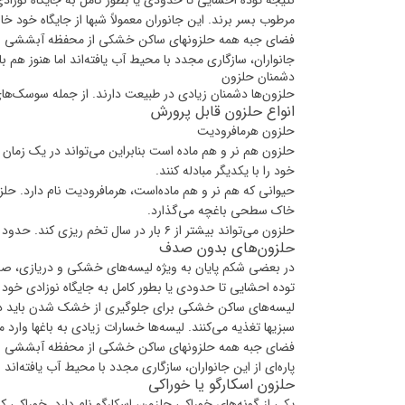
نتیجه توده احشایی تا حدودی یا بطور کامل به جایگاه نوز
مرطوب بسر برند. این جانوران معمولاً شبها از جایگاه خود خار
فضای جبه همه حلزونهای ساکن خشکی از محفظه آبششی به محف
جانواران، سازگاری مجدد با محیط آب یافته‌اند اما هنوز هم 
دشمنان حلزون
حلزون‌ها دشمنان زیادی در طبیعت دارند. از جمله سوسک‌های ز
انواع حلزون قابل پرورش
حلزون هرمافرودیت
حلزون هم نر و هم ماده است بنابراین می‌تواند در یک زمان هم
خود را با یکدیگر مبادله کنند.
خاک سطحی باغچه می‌گذارد.
حلزون می‌تواند بیشتر از ۶ بار در سال تخم ریزی کند. حدود دو سال طول می‌کشد تا یک حلزون بالغ شود.
حلزون‌های بدون صدف
در بعضی شکم پایان به ویژه لیسه‌های خشکی و دریازی، صد
توده احشایی تا حدودی یا بطور کامل به جایگاه نوزادی خود 
لیسه‌های ساکن خشکی برای جلوگیری از خشک شدن باید در نقا
سبزیها تغذیه می‌کنند. لیسه‌ها خسارات زیادی به باغها وارد م
فضای جبه همه حلزونهای ساکن خشکی از محفظه آبششی به مح
پاره‌ای از این جانواران، سازگاری مجدد با محیط آب یافته‌ان
حلزون اسکارگو یا خوراکی
یکی از گونه‌های خوراکی حلزون، اسکارگو نام دارد. خوراکی ک