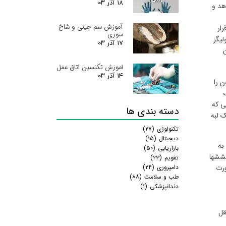
۱۸ آذر ۰۳
هد و
آموزش سم چینی و شاخ
ار
سوزی
لیگر
۱۷ آذر ۰۳
اموزش تکنسین اتاق عمل
۱۴ آذر ۰۳
ن را
ی که
دسته بندی ها
ک لبه
تکنولوژی
(۲۷)
دیجیتال
(۱۵)
ت به
بازاریابی
(۵۰)
آبششها
تقویم
(۲۳)
دامپروری
(۲۴)
 جبه باز می‌شوند. لوله گوارشی از شکل U به صورت
طب و سلامت
(۸۸)
دندانپزشکی
(۱)
قل