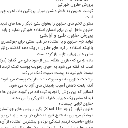
پرورش حلزون خوراکی
گوشت حلزون به خاطر داشتن میزان پروتئین بالا، آهن، چربی 
است.
میتوان تخم های حلزون را بعنوان یکی دیگر از غذا های لذیذ 
حلزون داخل ایران برای انسان استفاده خوراکی ندارد و باید
پرورش حلزون طبی و آرایشی
تولید کرم حلزون و یا استفاده در طب سنتی برای جوانسازی
با اینکه استفاده از کرم های حلزون در یک دهه گذشته رونق بس
سالن های زیبایی ژاپن باز کرده است.
ماده لزجی که حلزون هنگام عبور از خود باقی می گذارد (موکو
است که گفته می شود به احیای رطوبت پوست کمک کرده، الته
توسط خورشید به پوست صورت کمک می کند.
ترشحات حلزون به دو صورت باعث طراوت پوست می شود: اول
آنکه باعث کاهش آسیب رادیکال های آزاد به می شود.
کسانی که این روش را تجربه کرده اند می گویند حلزون ها 
فرد احساس یک جریان خفیف الکتریکی را می دهند.
حلزون تراپی چیست؟
حلزون تراپی (Snail Therapy) یکی 
درمانگر می‌توان به نتایج فوق العاده‌ای در ترمیم و زیبای
دارای خاصیت ترمیم کنندگی بوده و بیشترین استفاده از آن‌ه
همان حلزون تراپی یکی از بهترین روش‌های پاکسازی پوست ب