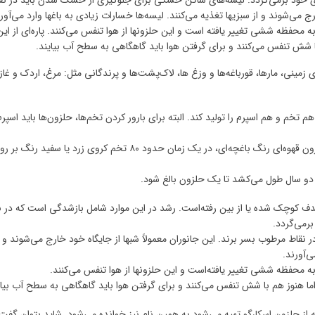
ادی خود برمی‌گردد. لیسه‌های ساکن خشکی برای جلوگیری از خشک شدن باید در نق
ج می‌شوند و از سبزیها تغذیه می‌کنند. لیسه‌ها خسارات زیادی به باغها وارد می‌آورن
ظه ششی تغییر یافته است و این حلزونها از هوا تنفس می‌کنند. پاره‌ای از این
با شش تنفس می‌کنند و برای گرفتن هوا باید گاهگاهی به سطح آب بیایند.
مینی، مارها، قورباغه‌ها و وزغ ها، لاک‌پشت‌ها و پرندگانی مثل: مرغ، اردک و غاز.
 تخم و هم اسپرم را تولید کند. البته برای بارور کردن تخم‌ها، حلزون‌ها باید اسپرم
حیوانی که هم نر و هم ماده‌است، هرمافرودیت نام دارد. حلزون قهوه‌ای رنگ باغچه‌ای، در یک زمان حدود ۸۰ تخم کروی زرد یا سفید رنگ
ف کوچک شده یا از بین رفته‌است. رشد در این موارد شامل بازشدگی است که در ن
برمی‌گردد.
ط مرطوب بسر برند. این جانوران معمولاً شبها از جایگاه خود خارج می‌شوند و ا
ی‌آورند.
فظه ششی تغییر یافته‌است و این حلزونها از هوا تنفس می‌کنند.
د اما هنوز هم با شش تنفس می‌کنند و برای گرفتن هوا باید گاهگاهی به سطح آب بیای
ه از حلزون اسکارگو تهیه می‌شود به همین نام نیز خوانده می‌شود. شاید بتوان گفت