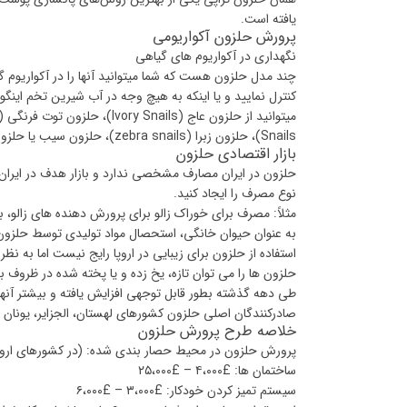
یافته است.
پرورش حلزون آکواریومی
نگهداری در آکواریوم های گیاهی
چند مدل حلزون هست که شما میتوانید آنها را در آکواریوم گی
کنترل نمایید و یا اینکه به هیچ وجه در آب شیرین تخم اینگ
Snails)، حلزون زبرا (zebra snails)، حلزون سیب یا حلزون طلائی در آکواریوم های گیاهی استفاده نمایید.
بازار اقتصادی حلزون
حلزون در ایران مصارف مشخصی ندارد و بازار هدف در ایران ر
نوع مصرف را ایجاد کنید.
مثلاً: مصرف برای خوراک زالو برای پرورش دهنده های زالو
به عنوان حیوان خانگی، استحصال مواد تولیدی توسط حلزون
استفاده از حلزون برای زیبایی در اروپا رایج نیست اما به نظ
حلزون ها را می توان تازه، یخ زده و یا پخته شده در ظروف 
طی دهه گذشته بطور قابل توجهی افزایش یافته و بیشتر آنها 
صادرکنندگان اصلی حلزون کشورهای لهستان، الجزایر، یونان و
خلاصه طرح پرورش حلزون
پرورش حلزون در محیط حصار بندی شده: (در کشورهای اروپ
ساختمان ها: £۴،۰۰۰ – £۲۵،۰۰۰
سیستم تمیز کردن خودکار: £۳،۰۰۰ – £۶،۰۰۰