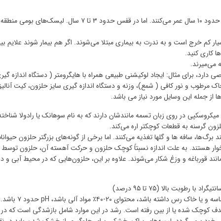
نگهداری از لیسک‌ها آسان است. لیسک‌ها معمولاً در طبیعت حدود ۱۰ سال عمر می‌کنند. اما در قفس حدود ۳ تا ۷ سال. لیسک
سیار کم خرج است و به ندرت به بیماری مبتلا می‌شوند. اگر هم بیمار شوند علایم بی
ا کاری کنید.
 می‌میرند.
صی دارد، برای مثال: ایجاد لوکیشنی طبیعی همراه با هایگرومتر ( دستگاه اندازه گیر
اک مرطوب و نور کافی ( شمع)، وزنه و دستگاه اندازه گیری سایز حلزون، کیت آنالیز
 جمله این وسایل مورد نیاز می باشد.
د میکروسکپی در روی زبان تسمه مانندشان دارند که به نام سوهانک یا رادولا شناخته
لزون گرسنه به قطعات کوچکتر اره می‌کند.
 برگ‌ها، سافه ها و گلها تغذیه می‌کنند. اما برخی از گونه‌های بزرگتر حلزون حیوانا
تخوار هستند. به علت اندازه نسبتاً کوچک حلزون و حرکت آهسته آن، حلزون توسط
نند قورباغه و وزغ شکار می‌شوند. علاوه بر این، حلزون‌هایی که در محیط آبی و در
باشد، محتوای ۲۰-۴۰٪ مواد آلی باشد، pH حدود ۷ باشد.
ف کوچک شده یا از بین رفته است. رشد در این موارد شامل بازشدگی است که در