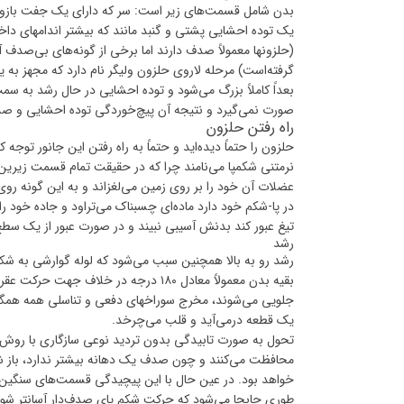
بدن شامل قسمت‌های زیر است: سر که دارای یک جفت بازو
یک توده احشایی پشتی و گنبد مانند که بیشتر اندامهای داخل
(حلزونها معمولاً صدف دارند اما برخی از گونه‌های بی‌صدف
گرفته‌است) مرحله لاروی حلزون ولیگر نام دارد که مجهز به
بعداً کاملاً بزرگ می‌شود و توده احشایی در حال رشد به س
صورت نمی‌گیرد و نتیجه آن پیچ‌خوردگی توده احشایی و صدف
راه رفتن حلزون
حلزون را حتماً دیده‌اید و حتماً به راه رفتن این جانور توجه 
نرمتنی شکمپا می‌نامند چرا که در حقیقت تمام قسمت زیرین
عضلات آن خود را بر روی زمین می‌لغزاند و به این گونه روی ز
در پا-شکم خود دارد ماده‌ای چسبناک می‌تراود و جاده خود را
تیغ عبور کند بدنش آسیبی نبیند و در صورت عبور از یک سطح 
رشد
بقیه بدن معمولاً معادل ۱۸۰ درجه در خ
یک قطعه درمی‌آید و قلب می‌چرخد.
تحول به صورت تابیدگی بدون تردید نوعی سازگاری با روش 
محافظت می‌کنند و چون صدف یک دهانه بیشتر ندارد، باز
خواهد بود. در عین حال با این پیچیدگی قسمت‌های سنگین ب
طوری جابجا می‌شود که حرکت شکم پای صدف‌دار آسانتر شود