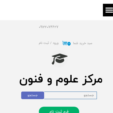
حساب کاربری من
تغییر گذر واژه
09122074627
سفارشات
ورود
/
ثبت نام
سبد خرید شما
۰
خروج از حساب کاربری
مرکز علوم و فنون
جستجو
فرم ثبت نام