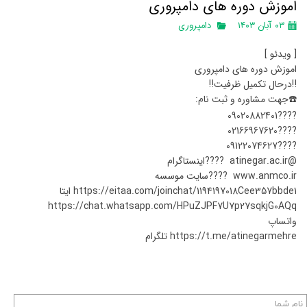
اموزش دوره های دامپروری
۰۳ آبان ۱۴۰۳
دامپروری
[ ویدئو ]
اموزش دوره های دامپروری
‼️درحال تکمیل ظرفیت‼️
☎️جهت مشاوره و ثبت نام:
????09020882401
????02166967620
????09122074627
@atinegar.ac.ir ????اینستاگرام
www.anmco.ir ????سایت موسسه
https://eitaa.com/joinchat/1194197018Cee357bbde1 ایتا
https://chat.whatsapp.com/HPuZJPF7U7p27sqkjG0AQq
واتساپ
https://t.me/atinegarmehre تلگرام