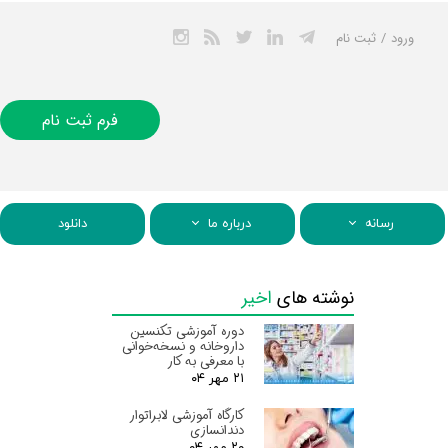
ورود
/
ثبت نام
حساب کاربری من
تغییر گذر واژه
فرم ثبت نام
سفارشات
خروج از حساب
کاربری
رسانه
درباره ما
دانلود
نوشته های
اخیر
دوره آموزشی تکنسین
داروخانه و نسخه‌خوانی
با معرفی به کار
۲۱ مهر ۰۴
کارگاه آموزشی لابراتوار
دندانسازی
۲۰ مهر ۰۴