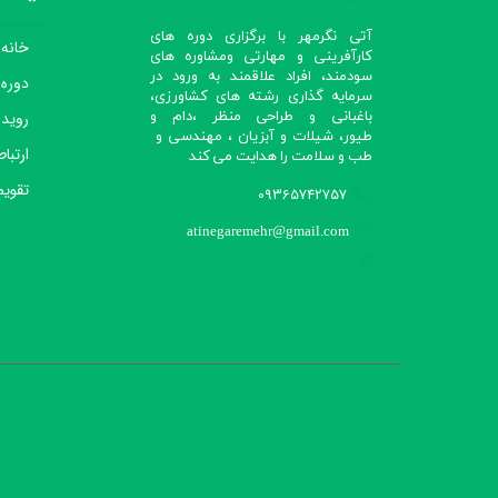
آتی نگرمهر با برگزاری دوره های
خانه
کارآفرینی و مهارتی ومشاوره های
سودمند، افراد علاقمند به ورود در
دوره
سرمایه گذاری رشته های کشاورزی،
رویدا
باغبانی و طراحی منظر ،دام و
طیور، شیلات و آبزیان ، مهندسی و
ارتباط
طب و سلامت را هدایت می کند​​​​​​​
تقویم
09365742757
atinegaremehr@gmail.com