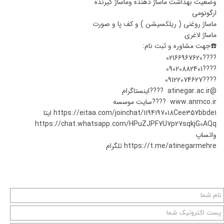
وضعیت بهداشت ماساژ دهنده وماساژ گیرنده
️ارگونومی
ماساژ روغنی ( ریلکسیشن ) و کف پا و صورت
ماساژ لاغری
☎️جهت مشاوره و ثبت نام:
????02166967620
????09020882401
????09122074627
@atinegar.ac.ir ????اینستاگرام
www.anmco.ir ????سایت موسسه
https://eitaa.com/joinchat/1194197018Cee357bbde1 ایتا
https://chat.whatsapp.com/HPuZJPF7U7p27sqkjG0AQq
واتساپ
https://t.me/atinegarmehre تلگرام