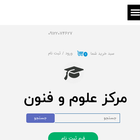
حساب کاربری من
تغییر گذر واژه
09122074627
سفارشات
ورود
/
ثبت نام
سبد خرید شما
۰
خروج از حساب کاربری
مرکز علوم و فنون
جستجو
فرم ثبت نام