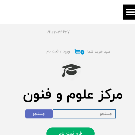
حساب کاربری من
تغییر گذر واژه
09122074627
سفارشات
ورود
/
ثبت نام
سبد خرید شما
۰
خروج از حساب کاربری
مرکز علوم و فنون
جستجو
فرم ثبت نام