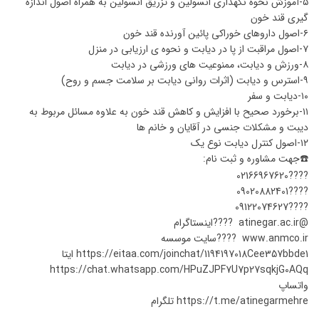
۵-آموزش نحوه نگهداری انسولین و تزریق انسولین به همراه اصول اندازه
گیری قند خون
۶-اصول داروهای خوراکی پائین آورنده قند خون
۷-اصول مراقبت از پا در دیابت و نحوه ی ارزیابی در منزل
۸-ورزش و دیابت، ممنوعیت های ورزشی در دیابت
۹-استرس و دیابت (اثرات روانی دیابت بر سلامت جسم و روح)
۱۰-دیابت و سفر
۱۱-برخورد صحیح با افزایش و کاهش قند خون به علاوه مسائل مربوط به
دیبت و مشکلات جنسی در آقایان و خانم ها
۱۲-اصول کنترل دیابت نوع یک
☎️جهت مشاوره و ثبت نام:
????02166967620
????09020882401
????09122074627
@atinegar.ac.ir ????اینستاگرام
www.anmco.ir ????سایت موسسه
https://eitaa.com/joinchat/1194197018Cee357bbde1 ایتا
https://chat.whatsapp.com/HPuZJPF7U7p27sqkjG0AQq
واتساپ
https://t.me/atinegarmehre تلگرام