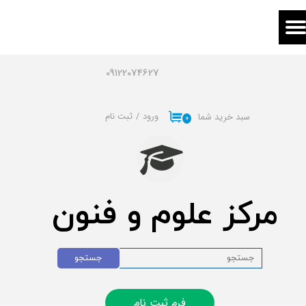
حساب کاربری من
تغییر گذر واژه
09122074627
سفارشات
ورود
/
ثبت نام
سبد خرید شما
۰
خروج از حساب کاربری
مرکز علوم و فنون
جستجو
فرم ثبت نام