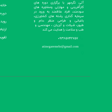
آتی نگرمهر با برگزاری دوره های
خانه
کارآفرینی و مهارتی ومشاوره های
سودمند، افراد علاقمند به ورود در
دوره
سرمایه گذاری رشته های کشاورزی،
رویدا
باغبانی و طراحی منظر ،دام و
طیور، شیلات و آبزیان ، مهندسی و
ارتباط
طب و سلامت را هدایت می کند​​​​​​​
تقویم
09365742757
atinegaremehr@gmail.com