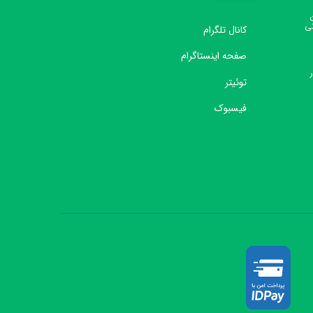
نی
کانال تلگرام
صفحه اینستاگرام
توئیتر
فیسبوک