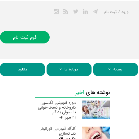
ورود
/
ثبت نام
حساب کاربری من
تغییر گذر واژه
فرم ثبت نام
سفارشات
خروج از حساب
کاربری
رسانه
درباره ما
دانلود
نوشته های
اخیر
دوره آموزشی تکنسین
داروخانه و نسخه‌خوانی
با معرفی به کار
۲۱ مهر ۰۴
کارگاه آموزشی لابراتوار
دندانسازی
۲۰ مهر ۰۴