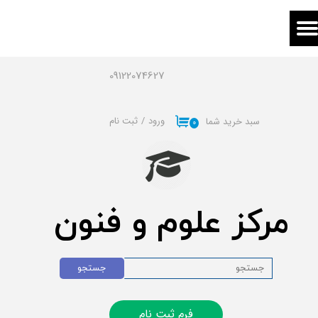
حساب کاربری من
تغییر گذر واژه
09122074627
سفارشات
ورود
/
ثبت نام
سبد خرید شما
۰
خروج از حساب کاربری
مرکز علوم و فنون
جستجو
فرم ثبت نام