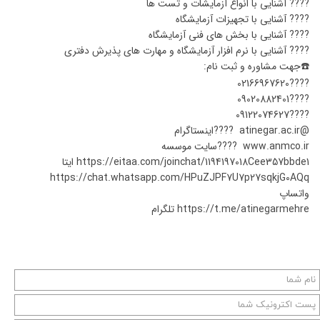
???? آشنایی با انواع آزمایشات و تست ها
???? آشنایی با تجهیزات آزمایشگاه
???? آشنایی با بخش های فنی آزمایشگاه
???? آشنایی با نرم افزار آزمایشگاه و مهارت های پذیرش دفتری
☎️جهت مشاوره و ثبت نام:
????02166967620
????09020882401
????09122074627
@atinegar.ac.ir ????اینستاگرام
www.anmco.ir ????سایت موسسه
https://eitaa.com/joinchat/1194197018Cee357bbde1 ایتا
https://chat.whatsapp.com/HPuZJPF7U7p27sqkjG0AQq
واتساپ
https://t.me/atinegarmehre تلگرام