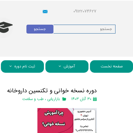
09122074627
جستجو
صفحه نخست
آموزش
ثبت نام دوره
دوره نسخه خوانی و تکنسین داروخانه
۳۰ آبان ۱۴۰۳
بازاریابی
،
طب و سلامت