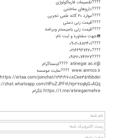
????تقسیمات فارماکولوژی
????داروهای ساختنی
????موارد 20 گانه علمی تجربی
????قیمت زنی دستی
????قیمت زنی باسیستم وبرنامه
☎️جهت مشاوره و ثبت نام:
????09020882401
????02166967620
????09122074627
@atinegar.ac.ir ????اینستاگرام
www.anmco.ir ????سایت موسسه
https://eitaa.com/joinchat/1194197018Cee357bbde1 ایتا
https://chat.whatsapp.com/HPuZJPF7U7p27sqkjG0AQq و
https://t.me/atinegarmehre تلگرام