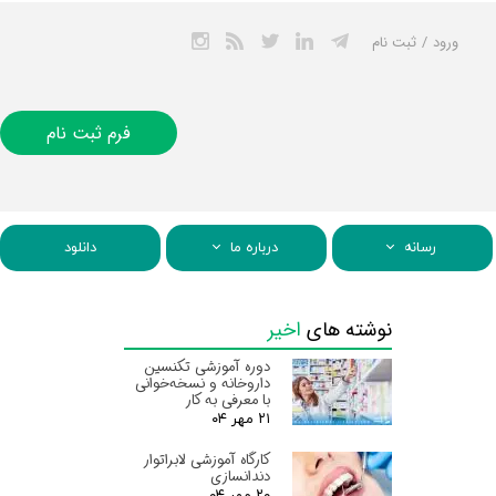
ورود
/
ثبت نام
حساب کاربری من
تغییر گذر واژه
فرم ثبت نام
سفارشات
خروج از حساب
کاربری
رسانه
درباره ما
دانلود
نوشته های
اخیر
دوره آموزشی تکنسین
داروخانه و نسخه‌خوانی
با معرفی به کار
۲۱ مهر ۰۴
کارگاه آموزشی لابراتوار
دندانسازی
۲۰ مهر ۰۴