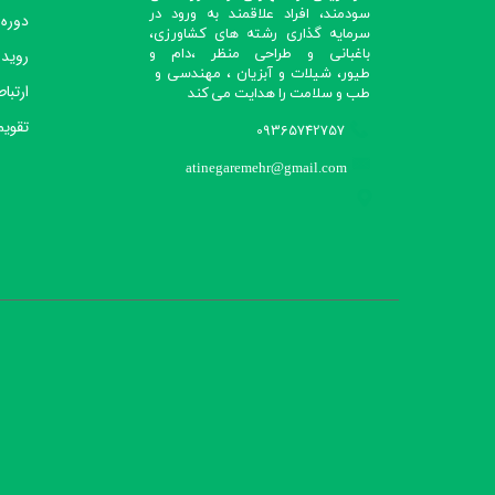
سودمند، افراد علاقمند به ورود در
دوره
سرمایه گذاری رشته های کشاورزی،
رویدا
باغبانی و طراحی منظر ،دام و
طیور، شیلات و آبزیان ، مهندسی و
ارتباط
طب و سلامت را هدایت می کند​​​​​​​
تقویم
09365742757
atinegaremehr@gmail.com