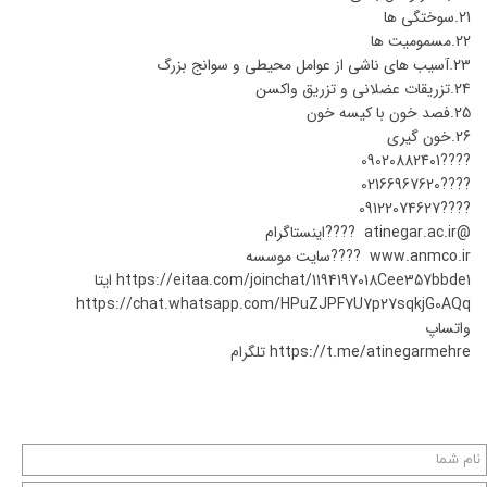
21.سوختگی ها
22.مسمومیت ها
23.آسیب های ناشی از عوامل محیطی و سوانج بزرگ
24.تزریقات عضلانی و تزریق واکسن
25.فصد خون با کیسه خون
26.خون گیری
????09020882401
????02166967620
????09122074627
@atinegar.ac.ir ????اینستاگرام
www.anmco.ir ????سایت موسسه
https://eitaa.com/joinchat/1194197018Cee357bbde1 ایتا
https://chat.whatsapp.com/HPuZJPF7U7p27sqkjG0AQq
واتساپ
https://t.me/atinegarmehre تلگرام