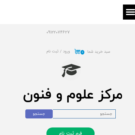
حساب کاربری من
تغییر گذر واژه
09122074627
سفارشات
ورود
/
ثبت نام
سبد خرید شما
۰
خروج از حساب کاربری
مرکز علوم و فنون
جستجو
فرم ثبت نام