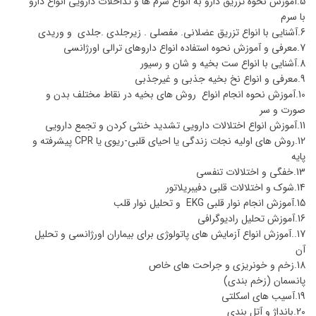
5.آموزش نحوه تزریق دارو به انواع سرم ها و تداخلات دارویی انواع دارو
با سرم
6.آشنایی با انواع تزریق عضلانی. مفصلی . زیرجلدی .جلدی و وریدی
7.معرفی و آموزش نحوه استفاده انواع داروهای ترالی اورژانسی
8.آشنایی با انواع ست بخیه و شان و رسیور
9.معرفی و انواع نخ بخیه جذبی و غیرجذبی
10.آموزش نحوه انجام انواع روش های بخیه در نقاط مختلف بدن و
صورت و سر
11.آموزش انواع اختلالات دارویی تشدید خنثی کردن و تجمع دارویی
12.روش های اولیه نجات زندگی یا احیای قلبی-ریوی یا CPR پیشرفته و
پایه
13.خفگی و اختلالات تنفسی
14.شوک و اختلالات قلبی دفیبریلاتور
15.آموزش انجام نوار قلبی EKG و تحلیل نوار قلب
16.آموزش تحلیل رادیوگرافی
17..آموزش انواع آزمایش های پاتولوژی برای بیماران اورژانسی و تحلیل
آن
18.زخم و خونریزی و جراحت های خاص
پانسمان (زخم بندی)
19.آسیب های اسکلتی
20.بانداژ و آتل بندی