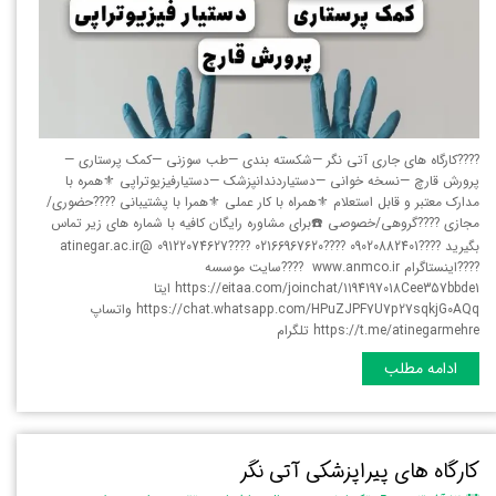
????کارگاه های جاری آتی نگر —شکسته بندی —طب سوزنی —کمک پرستاری —
پرورش قارچ —نسخه خوانی —دستیاردندانپزشک —دستیارفیزیوتراپی ⚜️همره با
مدارک معتبر و قابل استعلام ⚜️همراه با کار عملی ⚜️همرا با پشتیبانی ????حضوری/
مجازی ????گروهی/خصوصی ☎️برای مشاوره رایگان کافیه با شماره های زیر تماس
بگیرید ????09020882401 ????02166967620 ????09122074627 @atinegar.ac.ir
????اینستاگرام www.anmco.ir ????سایت موسسه
https://eitaa.com/joinchat/1194197018Cee357bbde1 ایتا
https://chat.whatsapp.com/HPuZJPF7U7p27sqkjG0AQq واتساپ
https://t.me/atinegarmehre تلگرام
ادامه مطلب
کارگاه های پیراپزشکی آتی نگر