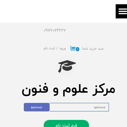
حساب کاربری من
تغییر گذر واژه
09122074627
سفارشات
ورود
/
ثبت نام
سبد خرید شما
۰
خروج از حساب کاربری
مرکز علوم و فنون
جستجو
فرم ثبت نام