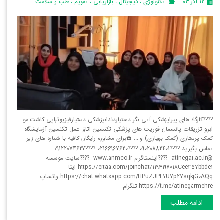
۱۲ آذر ۰۳
تکنولوژی
،
دیجیتال
،
بازاریابی
،
تقویم
،
طب و سلامت
????کارگاه های پیراپزشکی آتی نگر دستیاردندانپزشکی دستیارفیزیوتراپی کاشت مو
ابرو تزریقات پانسمان فوریت های پزشکی تکنسین اتاق عمل تکنسین آزمایشگاه
کمک پرستاری (کمک بهیاری) و ... ☎️برای مشاوره رایگان کافیه با شماره های زیر
تماس بگیرید ????09020882401 ????02166967620 ????09122074627
@atinegar.ac.ir ????اینستاگرام www.anmco.ir ????سایت موسسه
https://eitaa.com/joinchat/1194197018Cee357bbde1 ایتا
https://chat.whatsapp.com/HPuZJPF7U7p27sqkjG0AQq واتساپ
https://t.me/atinegarmehre تلگرام
ادامه مطلب