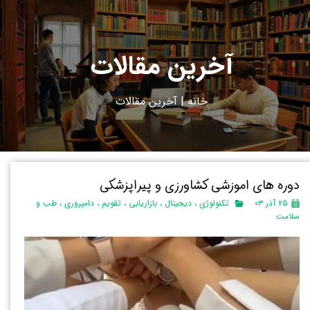
آخرین مقالات
خانه
|
آ
خرین مقالات
دوره های اموزشی کشاورزی و پیراپزشکی
۲۵ آذر ۰۳
تکنولوژی
،
دیجیتال
،
بازاریابی
،
تقویم
،
دامپروری
،
طب و
سلامت