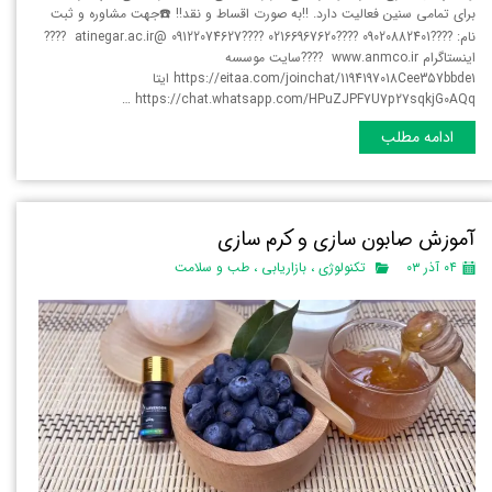
برای تمامی سنین فعالیت دارد. ‼️به صورت اقساط و نقد‼️ ☎️جهت مشاوره و ثبت
نام: ????09020882401 ????02166967620 ????09122074627 @atinegar.ac.ir ????
اینستاگرام www.anmco.ir ????سایت موسسه
https://eitaa.com/joinchat/1194197018Cee357bbde1 ایتا
https://chat.whatsapp.com/HPuZJPF7U7p27sqkjG0AQq …
ادامه مطلب
آموزش صابون سازی و کرم سازی
۰۴ آذر ۰۳
تکنولوژی
،
بازاریابی
،
طب و سلامت