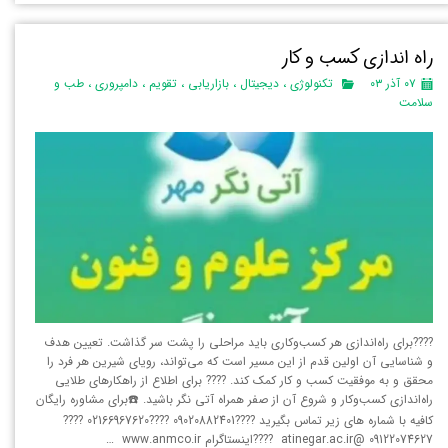
راه اندازی کسب و کار
۰۷ آذر ۰۳
تکنولوژی
،
دیجیتال
،
بازاریابی
،
تقویم
،
دامپروری
،
طب و
سلامت
????برای راه‌اندازی هر کسب‌وکاری باید مراحلی را پشت سر گذاشت. تعیین هدف
و شناسایی آن اولین قدم از این مسیر است که می‌تواند، رویای شیرین هر فرد را
محقق و به موفقیت کسب و کار کمک کند. ???? برای اطلاع از راهکارهای طلایی
راه‌اندازی کسب‌و‌کار و شروع آن از صفر همراه آتی نگر باشید. ☎️برای مشاوره رایگان
کافیه با شماره های زیر تماس بگیرید ????09020882401 ????02166967620 ????
09122074627 @atinegar.ac.ir ????اینستاگرام www.anmco.ir …