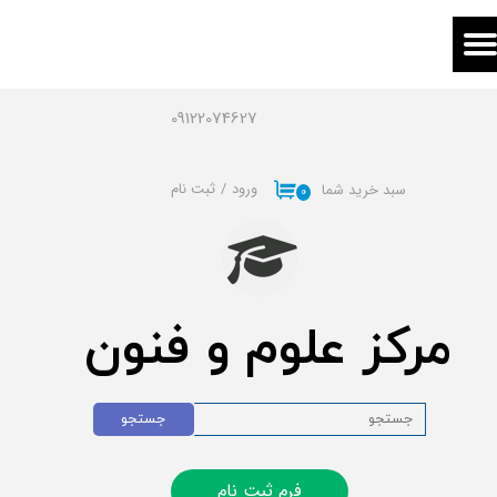
حساب کاربری من
تغییر گذر واژه
09122074627
سفارشات
ورود
/
ثبت نام
سبد خرید شما
۰
خروج از حساب کاربری
مرکز علوم و فنون
جستجو
فرم ثبت نام