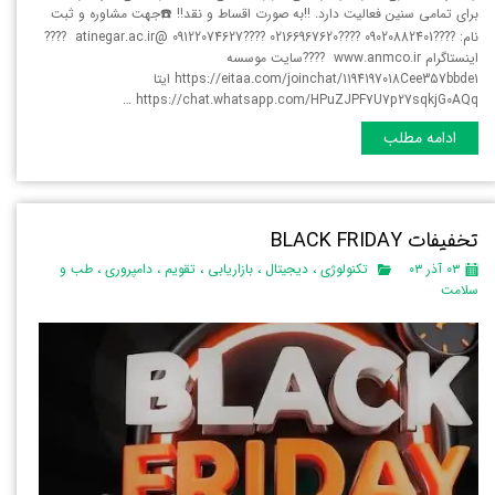
برای تمامی سنین فعالیت دارد. ‼️به صورت اقساط و نقد‼️ ☎️جهت مشاوره و ثبت
نام: ????09020882401 ????02166967620 ????09122074627 @atinegar.ac.ir ????
اینستاگرام www.anmco.ir ????سایت موسسه
https://eitaa.com/joinchat/1194197018Cee357bbde1 ایتا
https://chat.whatsapp.com/HPuZJPF7U7p27sqkjG0AQq …
ادامه مطلب
تخفیفات BLACK FRIDAY
۰۳ آذر ۰۳
تکنولوژی
،
دیجیتال
،
بازاریابی
،
تقویم
،
دامپروری
،
طب و
سلامت