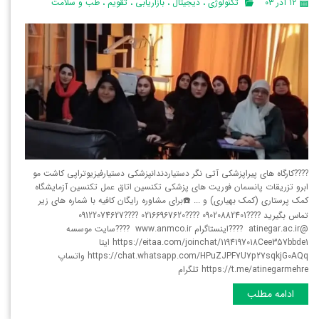
۱۲ آذر ۰۳
تکنولوژی
،
دیجیتال
،
بازاریابی
،
تقویم
،
طب و سلامت
????کارگاه های پیراپزشکی آتی نگر دستیاردندانپزشکی دستیارفیزیوتراپی کاشت مو
ابرو تزریقات پانسمان فوریت های پزشکی تکنسین اتاق عمل تکنسین آزمایشگاه
کمک پرستاری (کمک بهیاری) و ... ☎️برای مشاوره رایگان کافیه با شماره های زیر
تماس بگیرید ????09020882401 ????02166967620 ????09122074627
@atinegar.ac.ir ????اینستاگرام www.anmco.ir ????سایت موسسه
https://eitaa.com/joinchat/1194197018Cee357bbde1 ایتا
https://chat.whatsapp.com/HPuZJPF7U7p27sqkjG0AQq واتساپ
https://t.me/atinegarmehre تلگرام
ادامه مطلب