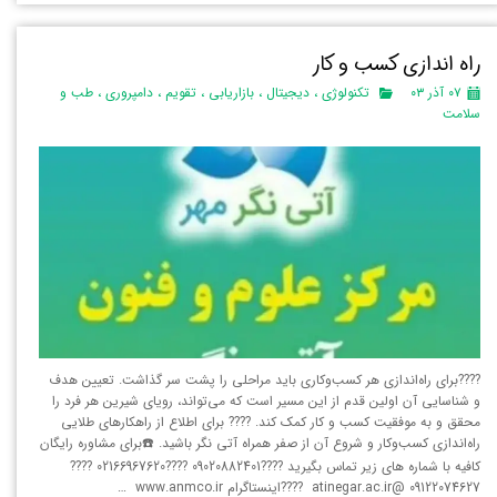
راه اندازی کسب و کار
۰۷ آذر ۰۳
تکنولوژی
،
دیجیتال
،
بازاریابی
،
تقویم
،
دامپروری
،
طب و
سلامت
????برای راه‌اندازی هر کسب‌وکاری باید مراحلی را پشت سر گذاشت. تعیین هدف
و شناسایی آن اولین قدم از این مسیر است که می‌تواند، رویای شیرین هر فرد را
محقق و به موفقیت کسب و کار کمک کند. ???? برای اطلاع از راهکارهای طلایی
راه‌اندازی کسب‌و‌کار و شروع آن از صفر همراه آتی نگر باشید. ☎️برای مشاوره رایگان
کافیه با شماره های زیر تماس بگیرید ????09020882401 ????02166967620 ????
09122074627 @atinegar.ac.ir ????اینستاگرام www.anmco.ir …