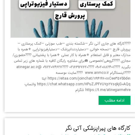
????کارگاه های جاری آتی نگر —شکسته بندی —طب سوزنی —کمک پرستاری —
پرورش قارچ —نسخه خوانی —دستیاردندانپزشک —دستیارفیزیوتراپی ⚜️همره با
مدارک معتبر و قابل استعلام ⚜️همراه با کار عملی ⚜️همرا با پشتیبانی ????حضوری/
مجازی ????گروهی/خصوصی ☎️برای مشاوره رایگان کافیه با شماره های زیر تماس
بگیرید ????09020882401 ????02166967620 ????09122074627 @atinegar.ac.ir
????اینستاگرام www.anmco.ir ????سایت موسسه
https://eitaa.com/joinchat/1194197018Cee357bbde1 ایتا
https://chat.whatsapp.com/HPuZJPF7U7p27sqkjG0AQq واتساپ
https://t.me/atinegarmehre تلگرام
ادامه مطلب
کارگاه های پیراپزشکی آتی نگر