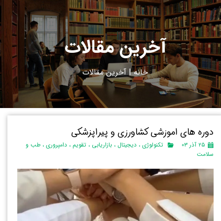
آخرین مقالات
خانه
|
آ
خرین مقالات
دوره های اموزشی کشاورزی و پیراپزشکی
۲۵ آذر ۰۳
تکنولوژی
،
دیجیتال
،
بازاریابی
،
تقویم
،
دامپروری
،
طب و
سلامت