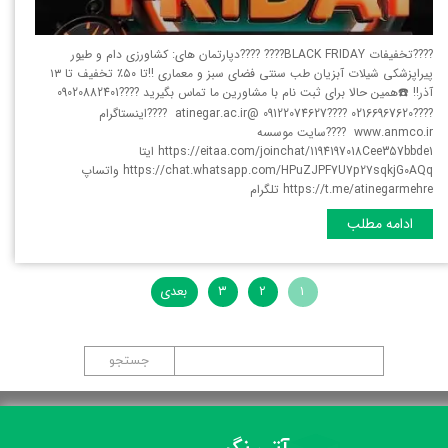
????تخفیفات BLACK FRIDAY???? ????دپارتمان های: کشاورزی دام و طیور
پیراپزشکی شیلات آبزیان طب سنتی فضای سبز و معماری ‼️تا ۵۰٪ تخفیف تا ۱۳
آذر‼️ ☎️همین حالا برای ثبت نام با مشاورین ما تماس بگیرید ????09020882401
????02166967620 ????09122074627 @atinegar.ac.ir ????اینستاگرام
www.anmco.ir ????سایت موسسه
https://eitaa.com/joinchat/1194197018Cee357bbde1 ایتا
https://chat.whatsapp.com/HPuZJPF7U7p27sqkjG0AQq واتساپ
https://t.me/atinegarmehre تلگرام
ادامه مطلب
۱
۲
۳
بعدی
جستجو