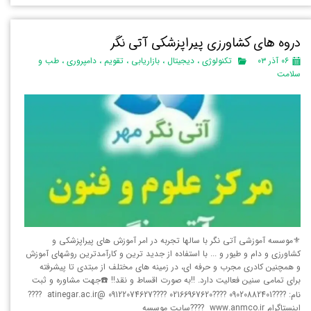
دروه های کشاورزی پیراپزشکی آتی نگر
۰۶ آذر ۰۳
تکنولوژی
،
دیجیتال
،
بازاریابی
،
تقویم
،
دامپروری
،
طب و
سلامت
⚜️موسسه آموزشی آتی نگر با سالها تجربه در امر آموزش های پیراپزشکی و
کشاورزی و دام و طیور و ... با استفاده از جدید ترین و کارآمدترین روشهای آموزش
و همچنین کادری مجرب و حرفه ای، در زمینه های مختلف از مبتدی تا پیشرفته
برای تمامی سنین فعالیت دارد. ‼️به صورت اقساط و نقد‼️ ☎️جهت مشاوره و ثبت
نام: ????09020882401 ????02166967620 ????09122074627 @atinegar.ac.ir ????
اینستاگرام www.anmco.ir ????سایت موسسه