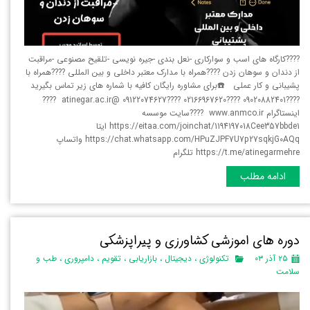
????کارگاه های اسب و سوارکاری -نعل بندی -جیره نویسی -تلقیح مصنوعی -مراقبت
از دندان و سوهان زدن ????همراه با مدارک معتبر داخلی و بین المللی ????همراه با
پشیبانی و کار عملی ☎️برای مشاوره رایگان کافیه با شماره های زیر تماس بگیرید
????09020882401 ????02166967620 ????09122074627 @atinegar.ac.ir ????
اینستاگرام www.anmco.ir ????سایت موسسه
https://eitaa.com/joinchat/1194197018Cee357bbde1 ایتا
https://chat.whatsapp.com/HPuZJPF7U7p27sqkjG0AQq واتساپ
https://t.me/atinegarmehre تلگرام
ادامه مطلب
دوره های اموزشی کشاورزی و پیراپزشکی
۲۵ آذر ۰۳
تکنولوژی
،
دیجیتال
،
بازاریابی
،
تقویم
،
دامپروری
،
طب و
سلامت