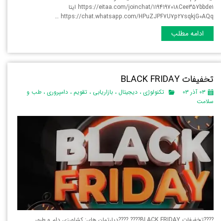
https://eitaa.com/joinchat/1194197018Cee357bbde1 ایتا
https://chat.whatsapp.com/HPuZJPF7U7p27sqkjG0AQq …
ادامه مطلب
تخفیفات BLACK FRIDAY
۰۳ آذر ۰۳
تکنولوژی
،
دیجیتال
،
بازاریابی
،
تقویم
،
دامپروری
،
طب و
سلامت
????تخفیفات BLACK FRIDAY???? ????دپارتمان های: کشاورزی دام و طیور