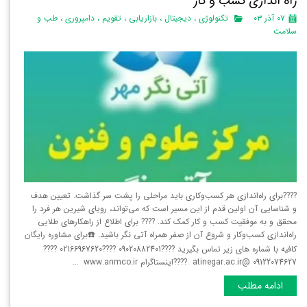
راه اندازی کسب و کار
۰۷ آذر ۰۳
تکنولوژی
،
دیجیتال
،
بازاریابی
،
تقویم
،
دامپروری
،
طب و
سلامت
????برای راه‌اندازی هر کسب‌وکاری باید مراحلی را پشت سر گذاشت. تعیین هدف
و شناسایی آن اولین قدم از این مسیر است که می‌تواند، رویای شیرین هر فرد را
محقق و به موفقیت کسب و کار کمک کند. ???? برای اطلاع از راهکارهای طلایی
راه‌اندازی کسب‌و‌کار و شروع آن از صفر همراه آتی نگر باشید. ☎️برای مشاوره رایگان
کافیه با شماره های زیر تماس بگیرید ????09020882401 ????02166967620 ????
09122074627 @atinegar.ac.ir ????اینستاگرام www.anmco.ir …
ادامه مطلب