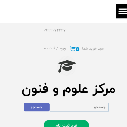
حساب کاربری من
تغییر گذر واژه
09122074627
سفارشات
ورود
/
ثبت نام
سبد خرید شما
۰
خروج از حساب کاربری
مرکز علوم و فنون
جستجو
فرم ثبت نام