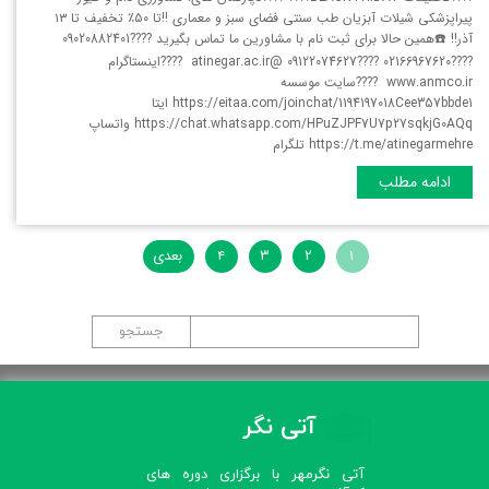
پیراپزشکی شیلات آبزیان طب سنتی فضای سبز و معماری ‼️تا ۵۰٪ تخفیف تا ۱۳
آذر‼️ ☎️همین حالا برای ثبت نام با مشاورین ما تماس بگیرید ????09020882401
????02166967620 ????09122074627 @atinegar.ac.ir ????اینستاگرام
www.anmco.ir ????سایت موسسه
https://eitaa.com/joinchat/1194197018Cee357bbde1 ایتا
https://chat.whatsapp.com/HPuZJPF7U7p27sqkjG0AQq واتساپ
https://t.me/atinegarmehre تلگرام
ادامه مطلب
۱
۲
۳
۴
بعدی
جستجو
آتی نگر
آتی نگرمهر با برگزاری دوره های