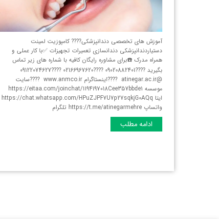
آموزش های تخصصی دندانپزشکی???? کامپوزیت لمینت
دستیاردندانپزشکی دندانسازی تعمیرات تجهیزات ✅با کار عملی و
همراه مدرک ☎️برای مشاوره رایگان کافیه با شماره های زیر تماس
بگیرید ????09020882401 ????02166967620 ????09122074627
@atinegar.ac.ir ????اینستاگرام www.anmco.ir ????سایت
موسسه https://eitaa.com/joinchat/1194197018Cee357bbde1
ایتا https://chat.whatsapp.com/HPuZJPF7U7p27sqkjG0AQq
واتساپ https://t.me/atinegarmehre تلگرام
ادامه مطلب