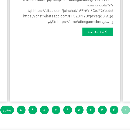
????سایت موسسه
https://eitaa.com/joinchat/1194197018Cee357bbde1 ایتا
https://chat.whatsapp.com/HPuZJPF7U7p27sqkjG0AQq
واتساپ https://t.me/atinegarmehre تلگرام
?
ادامه مطلب
پ
د
ک
خ
و
۱
۲
۳
۴
۵
۶
۷
۸
۹
۱۰
بعدی