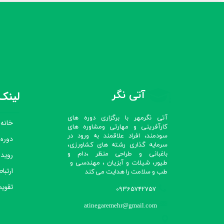
آتی نگر
لینک‌
آتی نگرمهر با برگزاری دوره های
خانه
کارآفرینی و مهارتی ومشاوره های
سودمند، افراد علاقمند به ورود در
دوره
سرمایه گذاری رشته های کشاورزی،
رویدا
باغبانی و طراحی منظر ،دام و
طیور، شیلات و آبزیان ، مهندسی و
ارتباط
طب و سلامت را هدایت می کند​​​​​​​
تقویم
09365742757
atinegaremehr@gmail.com