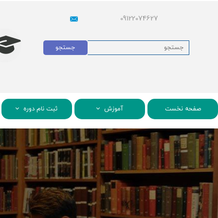
09122074627
جستجو
صفحه نخست
آموزش
ثبت نام دوره