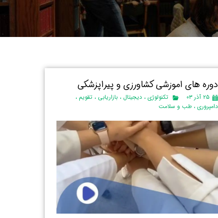
وره های اموزشی کشاورزی و پیراپزشکی
۲۵ آذر ۰۳
تکنولوژی
،
دیجیتال
،
بازاریابی
،
تقویم
،
امپروری
،
طب و سلامت