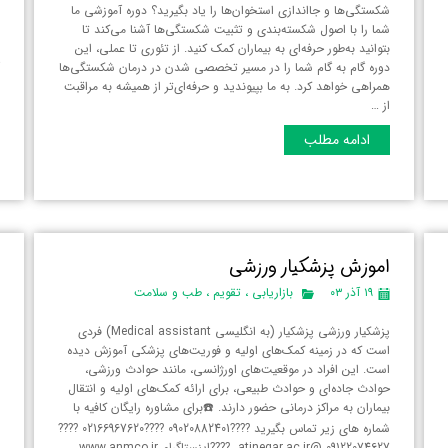
شکستگی‌ها و جااندازی استخوان‌ها را یاد بگیرید؟ دوره آموزشی ما
د
شما را با اصول شکسته‌بندی و تثبیت شکستگی‌ها آشنا می‌کند تا
ا
بتوانید به‌طور حرفه‌ای به بیماران کمک کنید. از تئوری تا عملی، این
ش
دوره گام به گام شما را در مسیر تخصصی شدن در درمان شکستگی‌ها
آ
همراهی خواهد کرد. به ما بپیوندید و حرفه‌ای‌تر از همیشه به مراقبت
د
از …
د
…
ادامه مطلب
اموزش پزشکیار ورزشی
ک
۱۹ آذر ۰۳
بازاریابی
،
تقویم
،
طب و سلامت
س
پزشکیار ورزشی پزشکیار (به انگلیسی Medical assistant) فردی
است که در زمینه کمک‌های اولیه و فوریت‌های پزشکی آموزش دیده
است. این افراد در موقعیت‌های اورژانسی، مانند حوادث ورزشی،
حوادث جاده‌ای و حوادث طبیعی، برای ارائه کمک‌های اولیه و انتقال
بیماران به مراکز درمانی حضور دارند. ☎️برای مشاوره رایگان کافیه با
شماره های زیر تماس بگیرید ????09020882401 ????02166967620 ????
09122074627 @atinegar.ac.ir ????اینستاگرام www.anmco.ir