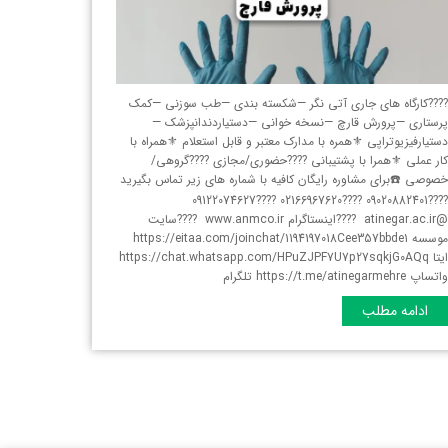
???کارگاه های جاری آتی نگر —شکسته بندی —طب سوزنی —کمک
رستاری —پرورش قارچ —نسخه خوانی —دستیاردندانپزشک —
ستیارفیزیوتراپی ⚜️همره با مدارک معتبر و قابل استعلام ⚜️همراه با
ار عملی ⚜️همرا با پشتیبانی ????حضوری/مجازی ????گروهی/
صوصی ☎️برای مشاوره رایگان کافیه با شماره های زیر تماس بگیرید
????09020882401 ????02166967620 ????09122074627
@atinegar.ac.ir ????اینستاگرام www.anmco.ir ????سایت
موسسه https://eitaa.com/joinchat/1194197018Cee357bbde1
ایتا https://chat.whatsapp.com/HPuZJPF7U7p27sqkjG0AQq
اتساپ https://t.me/atinegarmehre تلگرام
ادامه مطلب