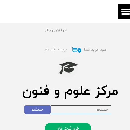
حساب کاربری من
تغییر گذر واژه
09122074627
سفارشات
ورود
/
ثبت نام
سبد خرید شما
۰
خروج از حساب کاربری
مرکز علوم و فنون
جستجو
فرم ثبت نام