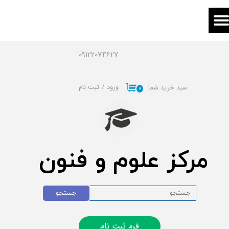
حساب کاربری من
تغییر گذر واژه
09122074627
سفارشات
ورود
/
ثبت نام
سبد خرید شما
۰
خروج از حساب کاربری
مرکز علوم و فنون
جستجو
فرم ثبت نام