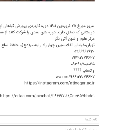
امروز مورخ 25 فروردین 1401 دوره کاربر
دوستانی که تمایل دارند دوره های بعدی را شرکت کنند از هم 
مرکز علوم و فنون آتی نگر
تهران،خیابان انقلاب،بین چهار راه ولیعصر(عج)و حافظ.ضلع شمالی خ
02166967620
09392074627
09398708045
واتساپ ????
wa.me/989122074627
https://instagram.com/atinegar.ac.ir
https://eitaa.com/joinchat/1194197018Cee357bbde1