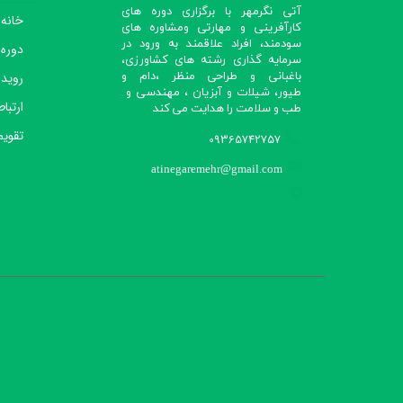
آتی نگرمهر با برگزاری دوره های
خانه
کارآفرینی و مهارتی ومشاوره های
سودمند، افراد علاقمند به ورود در
دوره
سرمایه گذاری رشته های کشاورزی،
رویدا
باغبانی و طراحی منظر ،دام و
طیور، شیلات و آبزیان ، مهندسی و
ارتباط
طب و سلامت را هدایت می کند​​​​​​​
تقویم
09365742757
atinegaremehr@gmail.com