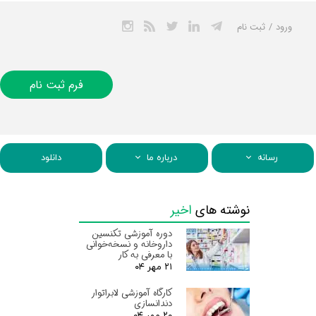
ورود
/
ثبت نام
حساب کاربری من
تغییر گذر واژه
فرم ثبت نام
سفارشات
خروج از حساب
کاربری
رسانه
درباره ما
دانلود
نوشته های
اخیر
دوره آموزشی تکنسین
داروخانه و نسخه‌خوانی
با معرفی به کار
۲۱ مهر ۰۴
کارگاه آموزشی لابراتوار
دندانسازی
۲۰ مهر ۰۴