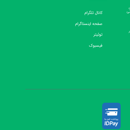
نی
کانال تلگرام
صفحه اینستاگرام
توئیتر
فیسبوک