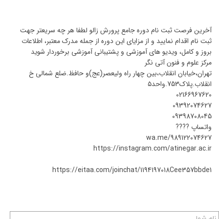
آخرین فرصت ثبت نام دوره جامع پرورش زالو لطفا هر چه سریعتر جهت
ثبت نام اقدام نمایید و از مزایای این دوره از جمله مدرک معتبر، اطلاعات
بروز و کامل، ویدیو های آموزشی و پشتیبانی آموزشی برخوردار شوید
مرکز علوم و فنون آتی نگر
تهران،خیابان انقلاب،بین چهار راه ولیعصر(عج)و حافظ.ضلع شمالی خ
انقلاب.پلاک753.واحد۵
02166967620
09392074627
09398708045
واتساپ ????
wa.me/989122074627
https://instagram.com/atinegar.ac.ir
https://eitaa.com/joinchat/1194197018Cee357bbde1