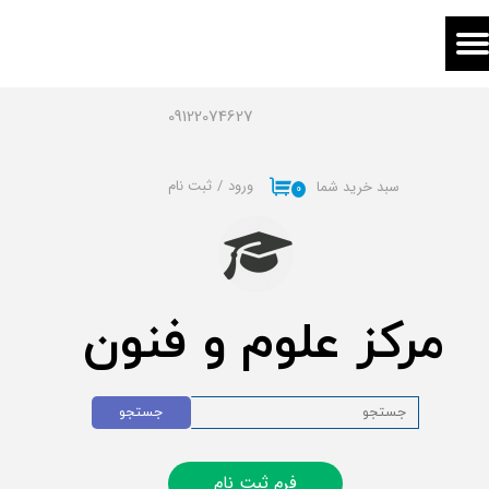
حساب کاربری من
تغییر گذر واژه
09122074627
سفارشات
ورود
/
ثبت نام
سبد خرید شما
۰
خروج از حساب کاربری
مرکز علوم و فنون
جستجو
فرم ثبت نام