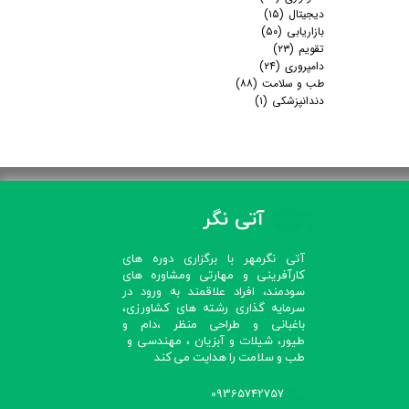
دیجیتال
(۱۵)
بازاریابی
(۵۰)
تقویم
(۲۳)
دامپروری
(۲۴)
طب و سلامت
(۸۸)
دندانپزشکی
(۱)
آتی نگر
آتی نگرمهر با برگزاری دوره های
کارآفرینی و مهارتی ومشاوره های
سودمند، افراد علاقمند به ورود در
سرمایه گذاری رشته های کشاورزی،
باغبانی و طراحی منظر ،دام و
طیور، شیلات و آبزیان ، مهندسی و
طب و سلامت را هدایت می کند​​​​​​​
09365742757