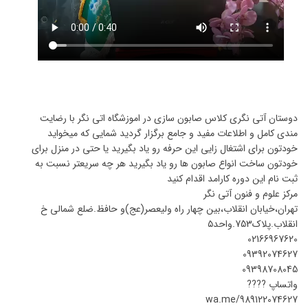
دوستان آتی نگری کلاس صابون سازی در اموزشگاه اتی نگر با رضایت
مندی کامل و اطلاعات مفید و جامع برگزار گردید شمایی که میخواید
خودتون برای اشتغال زایی این حرفه رو یاد بگیرید یا حتی در منزل برای
خودتون ساخت انواع صابون ها رو یاد بگیرید هر چه سریعتر نسبت به
ثبت نام این دوره کارامد اقدام کنید
مرکز علوم و فنون آتی نگر
تهران،خیابان انقلاب،بین چهار راه ولیعصر(عج)و حافظ.ضلع شمالی خ
انقلاب.پلاک753.واحد۵
02166967620
09392074627
09398708045
واتساپ ????
wa.me/989122074627