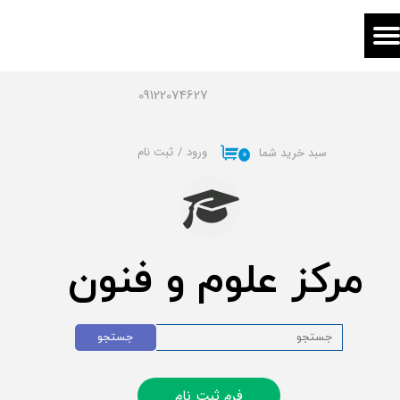
حساب کاربری من
تغییر گذر واژه
09122074627
سفارشات
ورود
/
ثبت نام
سبد خرید شما
۰
خروج از حساب کاربری
مرکز علوم و فنون
جستجو
فرم ثبت نام