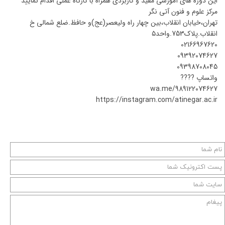
این دوره های آموزشی مفید و کاربردی همراه با کارگاه عملی اقدام نمایید
مرکز علوم و فنون آتی نگر
تهران،خیابان انقلاب،بین چهار راه ولیعصر(عج)و حافظ.ضلع شمالی خ
انقلاب.پلاک753.واحد۵
02166967620
09392074627
09398708045
واتساپ ????
wa.me/989122074627
https://instagram.com/atinegar.ac.ir