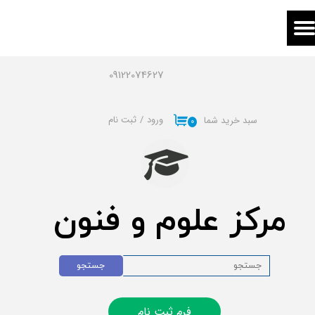
حساب کاربری من
تغییر گذر واژه
09122074627
سفارشات
ورود
/
ثبت نام
سبد خرید شما
۰
خروج از حساب کاربری
مرکز علوم و فنون
جستجو
فرم ثبت نام