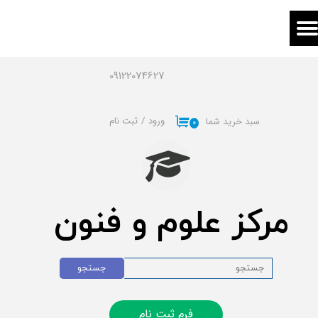
حساب کاربری من
تغییر گذر واژه
09122074627
سفارشات
ورود
/
ثبت نام
سبد خرید شما
۰
خروج از حساب کاربری
مرکز علوم و فنون
جستجو
فرم ثبت نام