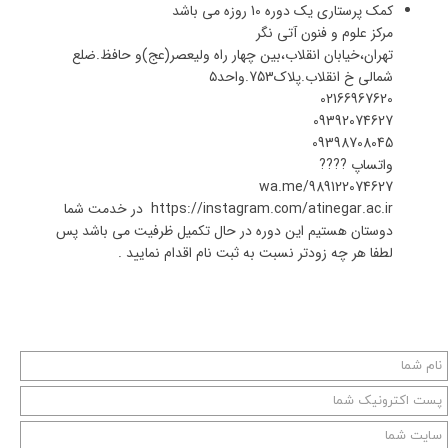
کمک پرستاری یک دوره 10 روزه می باشد
مرکز علوم و فنون آتی نگر
تهران،خیابان انقلاب،بین چهار راه ولیعصر(عج)و حافظ.ضلع
شمالی خ انقلاب.پلاک753.واحد۵
02166967620
09392074627
09398708045
واتساپ ????
wa.me/989122074627
https://instagram.com/atinegar.ac.ir در خدمت شما
دوستان هستیم این دوره در حال تکمیل ظرفیت می باشد پس
لطفا هر چه زودتر نسبت به ثبت نام اقدام نمایید .