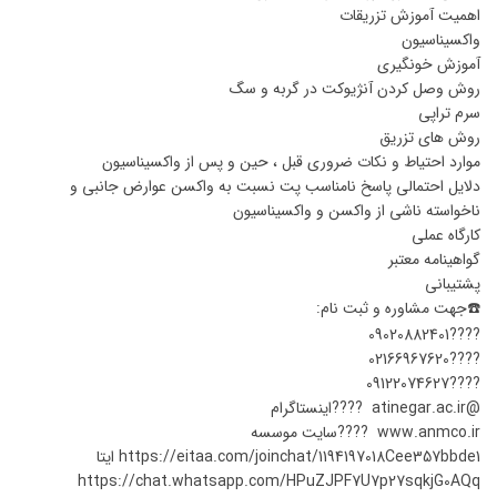
اهمیت آموزش تزریقات
واکسیناسیون
آموزش خونگیری
روش وصل کردن آنژیوکت در گربه و سگ
سرم تراپی
روش های تزریق
موارد احتیاط و نکات ضروری قبل ، حین و پس از واکسیناسیون
دلایل احتمالی پاسخ نامناسب پت نسبت به واکسن عوارض جانبی و
ناخواسته ناشی از واکسن و واکسیناسیون
کارگاه عملی
گواهینامه معتبر
پشتیبانی
☎️جهت مشاوره و ثبت نام:
????09020882401
????02166967620
????09122074627
@atinegar.ac.ir ????اینستاگرام
www.anmco.ir ????سایت موسسه
https://eitaa.com/joinchat/1194197018Cee357bbde1 ایتا
https://chat.whatsapp.com/HPuZJPF7U7p27sqkjG0AQq