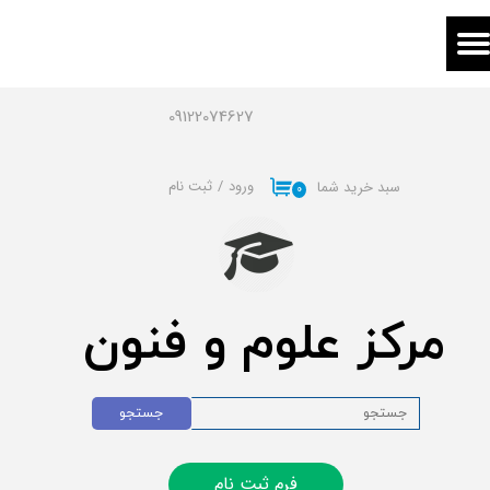
حساب کاربری من
تغییر گذر واژه
09122074627
سفارشات
ورود
/
ثبت نام
سبد خرید شما
۰
خروج از حساب کاربری
مرکز علوم و فنون
جستجو
فرم ثبت نام