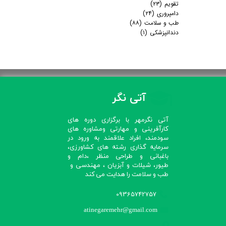
تقویم
(۲۳)
دامپروری
(۲۴)
طب و سلامت
(۸۸)
دندانپزشکی
(۱)
آتی نگر
آتی نگرمهر با برگزاری دوره های
کارآفرینی و مهارتی ومشاوره های
سودمند، افراد علاقمند به ورود در
سرمایه گذاری رشته های کشاورزی،
باغبانی و طراحی منظر ،دام و
طیور، شیلات و آبزیان ، مهندسی و
طب و سلامت را هدایت می کند​​​​​​​
09365742757
atinegaremehr@gmail.com