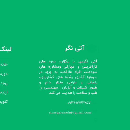
آتی نگر
لینک‌
آتی نگرمهر با برگزاری دوره های
خانه
کارآفرینی و مهارتی ومشاوره های
سودمند، افراد علاقمند به ورود در
دوره
سرمایه گذاری رشته های کشاورزی،
رویدا
باغبانی و طراحی منظر ،دام و
طیور، شیلات و آبزیان ، مهندسی و
ارتباط
طب و سلامت را هدایت می کند​​​​​​​
تقویم
09365742757
atinegaremehr@gmail.com