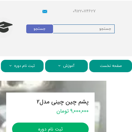
09122074627
جستجو
صفحه نخست
آموزش
ثبت نام دوره
پشم چین چینی مدل2
۹,۰۰۰,۰۰۰ تومان
ثبت نام دوره