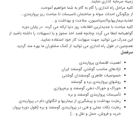
زمینه سرمایه گذاری نمایند.
کلیه مراحل راه اندازی را گام به گام به شما خواهیم آموخت.
از چگونگی احداث سوله و ساختمان تاسیسات تا مباحث ریز پرواربندی ،
تغذیه،بیماریها،واکسیناسیون، سلامت و بهداشت و….
کلیه مباحث با جدیدترین اطلاعات روز دنیا ارائه می گردد. در پایان دوره
گواهینامه اعطا می گردد چنانچه قصد اخذ مجوز و یا تسهیلات را داشته باشید از
این مدرک می توانید جهت سهولت کار خود استفاده نمایید.
همچنین در طول راه اندازی می توانید از کمک مشاوران ما بهره مند گردید.
سرفصل
اهمیت اقتصادی پرواربندی
نژادهای مناسب گوشتی گوسفند ایران
خصوصیات ظاهری گوسفندان گوشتی
روشهای پرواربندی بره و گوسفند
خوراک و خوراک دهی گوسفند و بره‌پرواری
تأسیسات پرواربندی گوسفند و بره
رعایت بهداشت و پیشگیری از بیماریها و انگلهای دام در پرواربندی
رعایت نکات عملی و فنی در پرواربندی گوسفند و بره (طول دوره پروار،
خرید و فروش، حمل و نقل و …)