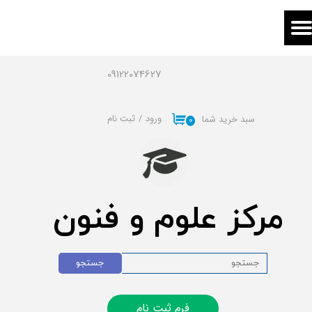
حساب کاربری من
تغییر گذر واژه
09122074627
سفارشات
ورود
/
ثبت نام
سبد خرید شما
۰
خروج از حساب کاربری
مرکز علوم و فنون
جستجو
فرم ثبت نام