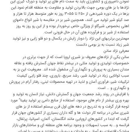
نمودن دامپروری و کشاورزی باید به سمت دام های پر تولید و دورگ گیری این
نژادها با بز های بومی جهت بالابردن تولید و مقاومت به منطقه اقدام نمود.این
بزها در یک دوره شیردهی از 250 تا 3055 روز به طور متوسط هزار تا هزار و
صد کیلو شیر تولید می کنند، همچنین شیر بز در مقایسه با شیر انواع دامهای
اهلی بخصوص شیرگاو از ویژگی خاص برخوردار بوده و از این رو روز به روز
استفاده از شیر بز و فرآورده های آن در حال فزونی است.
مهمترین برتریهای این نژاد را دوبار زایش در یکسال و دو قلو زایی و نیز تولید
شیر زیاد نسبت به بز بومی دانست
معرفی نژاد سانن
سانن یکی از نژادهای معروف بز شیری اروپا است که از جهت برتری در
خصوصیات تولیدی و تولید مثلی در بیشتر نقاط جهان گسترش یافته و علاقه
مندان بسیاری به پرورش و نگهداری آَن مشغول شده اند. معروفیت این بز به
سبب توانایی زیاد در تولید شیر، رشد سریع، باروری، چند قلو زایی کیفیت
ترکیبات شیر، فرآوری آسان و لذیذ در تهیه محصولات لبنی، رفتار آرام در پرورش
و نگهداری و … است.
با افزایش در روند رشد جمعیت جهان و گسترش دانش، نیاز انسان به تولید و
بهره وری بیشتر از دام های موجود، استفاده از منابع دامی پر تولید یقینا” مورد
توجه قرار گرفت و به تدریج در دهه های اول قرن بیستم استفاده از بز های
شیری سانن در برنامه کار دولت ها و گله داران بسیاری از کشورهای جهان قرار
گرفت که ابتدا در کشورهای اروپایی مانند انگلستان، آلمان، اسپانیا، پرتقال،
فرانسه و… به سبب تسهیلات و وجود برنامه های منطقه ای و ساختارهای بازار
مشترک اقتصادی به آسانی به واردات و پرورش پرداختند و سپس با اجرای