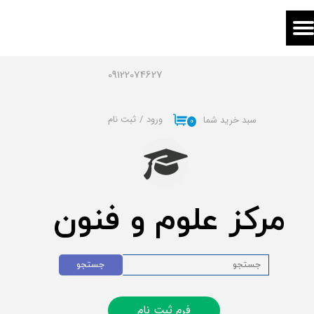
حساب کاربری من
تغییر گذر واژه
09122074627
سفارشات
ورود
/
ثبت نام
سبد خرید شما
۰
خروج از حساب کاربری
مرکز علوم و فنون
جستجو
فرم ثبت نام