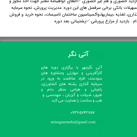
ازدید حضوری و هم غیر حضوری ✅اعطای گواهینامه معتبر جهت اخذ مجوز و
سهیلات بانکی برخی سرفصل های این دوره: مدیریت پرورش، نحوه سرمایه
ذاری، تغذیه ،بیماریها،واکسیناسیون ساختمان تاسیسات، نحوه خرید و فروش
ام . بازدید از مزارع پرورشی ✅پشتیبانی بعد دوره
آتی نگر
آتی نگرمهر با برگزاری دوره های
کارآفرینی و مهارتی ومشاوره های
سودمند، افراد علاقمند به ورود در
سرمایه گذاری رشته های کشاورزی،
باغبانی و طراحی منظر ،دام و
طیور، شیلات و آبزیان ، مهندسی و
طب و سلامت را هدایت می کند​​​​​​​
09365742757
atinegaremehr@gmail.com