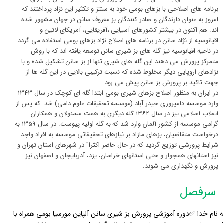
برنامه های اصلاحی با بزهای بومی خود به سنتز و تکثیر این نژاد پرداختند که
امروز به عنوان دارندگان و صادر کنندگان بز معروف سانن در جهان مشهور شده
اند. هم اکنون در بیشتر کشورهای آسیایی ،آفریقایی، آمریکای لاتین و
اقیانوسیه از نژاد سانن در برنامه های اصلاح نژاد بزهای بومی استفاده می گردد
در ناحیه اقیانوسیه نیز گله های بز شیری سانن توسعه یافته اند که با روش
متمرکز پرورش می دهند این گله های شیری تنها از بز سانن تشکیل شده و با
نژادهای اروپایی دیگر مخلوط شده که نسبت ترکیبی بالایی در این گله ها از
جهت تاکید بر پرورش بز سانن پیش می رود.
در ایران به منظور اصلاح بزهای شیری بومی ابتدا گله ای کوچک در سال ۱۳۴۳
وارد موسسه دامپروری حیدر آباد (موسسه تحقیقات علوم دامی) شد. که پس از
انقلاب اسلامی نیز در سال ۱۳۶۲ گله دیگری به همت مسئولان و همکاران
گرامی موسسه از کشور آلمان وارد شد که به گله اولیه پیوست. در سال ۱۳۵۹ به
درخواست متقاضیان، بزهای مازاد بر نیازهای تحقیقاتی موسسه به افراد واجد
شرایط پرورشی توزیع گردید که در حال حاضر اکثرا” در شهرهای استان تهران و
نیز استانهای همجوار و حتی استانهای خراسان، یزد، آذربایجان و اصفهان نیز
پرورش و نگهداری می شوند.
سرفصل
ه نام خدا ✅دوره آموزشی پرورش بز شیری سانن آلپاین مورسیا بومی همراه با