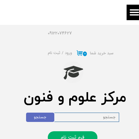
حساب کاربری من
تغییر گذر واژه
09122074627
سفارشات
ورود
/
ثبت نام
سبد خرید شما
۰
خروج از حساب کاربری
مرکز علوم و فنون
جستجو
فرم ثبت نام