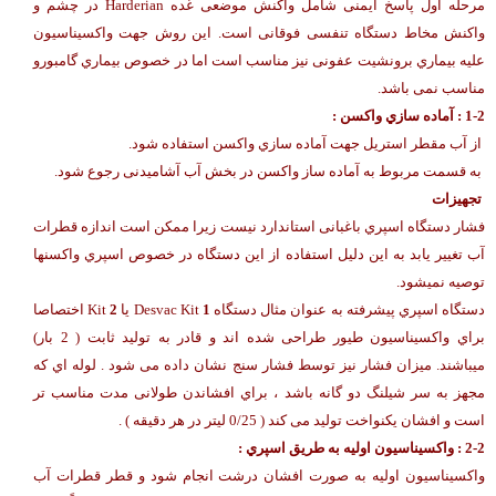
مرحله اول پاسخ ایمنی شامل واکنش موضعی غده Harderian در چشم و
واکنش مخاط دستگاه تنفسی فوقانی است. این روش جهت واکسیناسیون
علیه بیماري برونشیت عفونی نیز مناسب است اما در خصوص بیماري گامبورو
مناسب نمی باشد.
-2 : آماده سازي واکسن :
1
از آب مقطر استریل جهت آماده سازي واکسن استفاده شود.
به قسمت مربوط به آماده ساز واکسن در بخش آب آشامیدنی رجوع شود.
تجهیزات
فشار دستگاه اسپري باغبانی استاندارد نیست زیرا ممکن است اندازه قطرات
آب تغییر یابد به این دلیل استفاده از این دستگاه در خصوص اسپري واکسنها
توصیه نمیشود.
دستگاه اسپري پیشرفته به عنوان مثال دستگاه
1
Desvac Kit یا
2
Kit اختصاصا
براي واکسیناسیون طیور طراحی شده اند و قادر به تولید ثابت ( 2 بار)
میباشند. میزان فشار نیز توسط فشار سنج نشان داده می شود . لوله اي که
مجهز به سر شیلنگ دو گانه باشد ، براي افشاندن طولانی مدت مناسب تر
است و افشان یکنواخت تولید می کند ( 0/25 لیتر در هر دقیقه ) .
2-2 : واکسیناسیون اولیه به طریق اسپري :
واکسیناسیون اولیه به صورت افشان درشت انجام شود و قطر قطرات آب