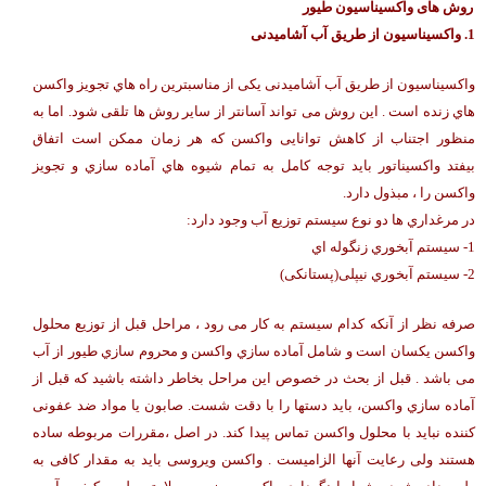
روش های واکسیناسیون طیور
1. واکسیناسیون از طریق آب آشامیدنی
واکسیناسیون از طریق آب آشامیدنی یکی از مناسبترین راه هاي تجویز واکسن
هاي زنده است . این روش می تواند آسانتر از سایر روش ها تلقی شود. اما به
منظور اجتناب از کاهش توانایی واکسن که هر زمان ممکن است اتفاق
بیفتد واکسیناتور باید توجه کامل به تمام شیوه هاي آماده سازي و تجویز
واکسن را ، مبذول دارد.
در مرغداري ها دو نوع سیستم توزیع آب وجود دارد:
1- سیستم آبخوري زنگوله اي
2- سیستم آبخوري نیپلی(پستانکی)
صرفه نظر از آنکه کدام سیستم به کار می رود ، مراحل قبل از توزیع محلول
واکسن یکسان است و شامل آماده سازي واکسن و محروم سازي طیور از آب
می باشد . قبل از بحث در خصوص این مراحل بخاطر داشته باشید که قبل از
آماده سازي واکسن، باید دستها را با دقت شست. صابون یا مواد ضد عفونی
کننده نباید با محلول واکسن تماس پیدا کند. در اصل ،مقررات مربوطه ساده
هستند ولی رعایت آنها الزامیست . واکسن ویروسی باید به مقدار کافی به