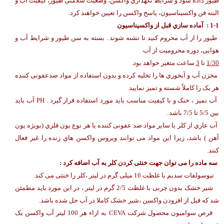
طیور داده شود و شرایط نگهداري واکسن، وضعیت سلامتی طیور، کیفیت آب و
البته فن واکسیناسیون، پاسخ واکسن را تعیین خواهند کرد.
1-1 : آماده سازي قبل از واکسیناسیون
طیور را از آب محروم کنید تا تشنه شوند . بسته به سن طیور و شرایط آب و
هوایی، دوره محرومیت از آب
1/30
تا
3
ساعت متغیر خواهد بود.
مخزن آب و آبخوري ها را تخلیه کرده و بدون استفاده از مواد ضدعفونی کننده
هر یک را کاملاً شسته و تمیز نمایید.
آب تمیز ، خنک و با کیفیت مناسب باید مورد استفاده قرار گیرد . PH آب باید
بین 5/5 تا 7/5 باشد .
آب عاري از کلر یا سایر مواد ضد عفونی کننده یا هر نوع یون فلزي (بویژه یون
آهن ) باشد، زیرا این مواد می توانند ویروس واکسن هاي زنده را غیر فعال
کنند.
سه ماده را می توان جهت خنثی کردن کلر به آب اضافه کرد :
تیوسولفات سدیم با غلظت 16 میلی گرم در لیتر ،کلر را خنثی می کند.
شیر خشک بدون چربی با غلظت 2/5 گرم در لیتر ، در این مورد باید مطمئن
شد که قبل از افزودن واکسن ،شیر خشک کاملا در آب حل شده باشد.
قرص سوامیون محصول شرکت CEVA به ازاء هر 100 لیتر آب واکسن یک