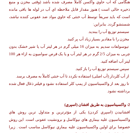
هنگامی که آب حاوي واکسن کاملاً مصرف شده باشد (وقتی مخزن و منبع
ذخیره خالی است ) هنوز مقدار قابل ملاحظه اي آب در لوله ها باقی مانده
است که باید سریعاً توسط آب خنثی که حاوي مواد ضد عفونی کننده نباشد،
شستشو گردد. بنابراین:
سیستم توزیع آب را ببندید.
مخزن را با مقادیر بسیار زیاد آب پر کنید.
تیوسولفات سدیم به میزان 16 میلی گرم در هر لیتر آب یا شیر خشک بدون
چربی به میزان 2/5 گرم در هر لیتر آب و یا یک قرص سوامیون به ازاء هر 100
لیتر آب اضافه کنید.
سپس سیستم توزیع آب را باز کنید.
از آب کلردار (آب اصلی) استفاده نکردد تا آب خنثی کاملاً به مصرف برسد.
تا روز بعد از واکسیناسیون از پمپ کلر استفاده نشود و فیلتر ذغال فعال شده
برداشته نشود.
2- واکسیناسیون به طریق افشان (اسپري)
افشانیدن (اسپري کردن) یکی از مؤثرترین و متداول ترین روش هاي
واکسیناسیون علیه بیماري هاي نیوکاسل و برونشیت عفونی است. این روش
خصوصا براي اولین واکسیناسیون علیه بیماري نیوکاسل مناسب است . زیرا