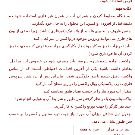
.
قرص استفاده شود
نکات مهم :
به هنگام مخلوط کردن و همزدن آب از همزن غیر فلزي استفاده شود ده
دقیقه قبل از افزودن واکسن، این محلول را به حال خود بگذارید.
جنس ظروف و آبخوري ها باید از پلاستیک (غیرفلزي ) باشد . زیرا بعضی از یون
هاي فلزي می توانند ویروس موجود در واکسن را غیر فعال کنند.
باید تجهیزات تمیز به کار روند، (از بکارگیري مواد ضدعفونی کننده جهت تمیز
کردن آن ها خودداري شود.)
واکسن آماده شده هرچه سریعتر باید مصرف شود در خصوص این مراحل،
بخاطر داشته باشید یکی از آخرین اقدامات احتیاطی آنست که از تماس
واکسن رقیق نشده با هوا جلوگیري شود . بنابراین پس از برداشتن سرپوش
فلزي ، درب پلاستیکی ویال واکسن را در زیر سطح آب باز کنید.
مقدار آب مورد نیاز را بر حسب تعداد طیور محاسبه کنید.
واکسیناسیون با در نظر گرفتن سن طیور و شرایط آب و هوایی انجام شود.
چند نفر کارگر را جهت توزیع واکسن به کار گیرید.
جدول ذیل حداقل میزان آب مورد نیاز جهت تهیه محلول واکسن را بر حسب
سن طیور نشان می دهد:
لیتر برای هزار
سن به هفته
جوجه