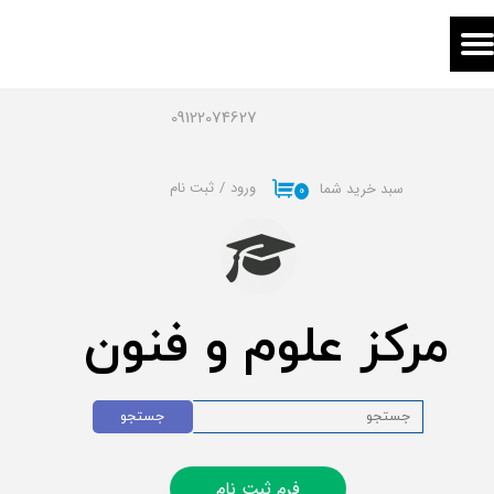
حساب کاربری من
تغییر گذر واژه
09122074627
سفارشات
ورود
/
ثبت نام
سبد خرید شما
۰
خروج از حساب کاربری
مرکز علوم و فنون
جستجو
فرم ثبت نام