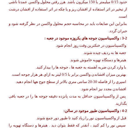
حدود 0/15 میلیمتر یا 150 میکرون باشد. هرز رفتن محلول واکسن عمدتاً ناشی
از تبخیر در اثر استفاده از افشان ریز و یا چکه در اثر استفاده از افشان درشت
است.
بنابراین این ضایعات باید در محاسبه حجم محلول واکسن در نظر گرفته شود و
جبران گردد.
3-2 : واکسیناسیون جوجه هاي یکروزه موجود در جعبه :
واکسیناسیون در خنکترین وقت روز انجام شود.
جعبه ها به ردیف چیده شوند.
هیترها و دستگاه تهویه خاموش شوند.
با وارد کردن ضربه آهسته به جعبه ها ، جوجه ها را بیدار کنید.
بهترین میزان افشاندن واکسن برابر با 0/5 لیتر به ازاي هر هزار جوحه است.
اسپري را از فاصله 30-20 سانتی متري بالاتر از سطح جوج هها انجام دهید.
افشاندن مجدد نیز انجام شود.
پس از واکسیناسیون حداقل به مدت پانزده دقیقه جوجه ها را در جعبه باقی
بگذارید.
4-2 : واکسیناسیون طیور موجود در سالن:
قبل از واکسیناسیون نور را زیاد کنید تا طیور دور جمع شوند.
سپس نور را کم کنید ، آنقدر که فقط بتوان دید . هیترها و دستگاه تهویه را