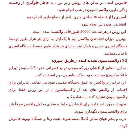
خاموش کنید . در سالن هاي روشن و پر نور ، به خاطر جلوگیري از وحشت
زدگی طیور، واکسیناسیون در شب انجام شود.
اسپري را از فاصله 30 سانتی متري بالاتر از سطح طیور انجام دهید.
افشاندن مجدد نیز انجام شود.
این روش در هر ساعت 20000 طیور قابل واکسینه شدن است.
بهترین میزان افشاندن واکسن نیم تا یک لیتر به ازاي هر هزار طیور توسط
دستگاه اسپري مدرن و یا یک لیتر به ازاي هر هزار طیور توسط دستگاه اسپري
باغبانی میباشد.
5-2 : واکسیناسیون تشدید کننده از طریق اسپري:
به این منظور از افشان ریز که موجب تولید قطراتی حدود 0/5 میلیمتر (برابر
با 50 میکرون) میباشد، جهت واکسیناسیون دوم استفاده کنید.
این ذرات ریز واکسن به عمق دستگاه تنفسی نفوذ می نمایند . بنابراین براي
اجتناب از واکنش هاي بعد از واکسیناسیون ، از این روش فقط براي
واکسیناسیون تشدید کننده استفاده کنید.
تجهیزات مورد استفاده براي افشاندن و آماده سازي محلول واکسن صرفاً باید
براي واکسیناسیون نگهداري شوند.
درب و پنجر ههاي سالن کاملا بسته شوند، هیت رها و دستگاه تهویه خاموش
گردد.