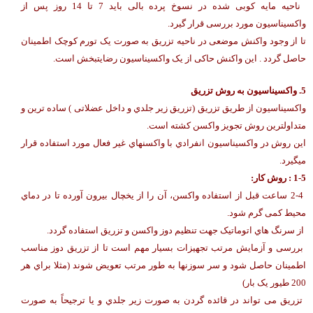
ناحیه مایه کوبی شده در نسوخ پرده بالی باید 7 تا 14 روز پس از
واکسیناسیون مورد بررسی قرار گیرد.
تا از وجود واکنش موضعی در ناحیه تزریق به صورت یک تورم کوچک اطمینان
حاصل گردد . این واکنش حاکی از یک واکسیناسیون رضایتبخش است.
5. واکسیناسیون به روش تزریق
واکسیناسیون از طریق تزریق (تزریق زیر جلدي و داخل عضلاتی ) ساده ترین و
متداولترین روش تجویز واکسن کشته است.
این روش در واکسیناسیون انفرادي با واکسنهاي غیر فعال مورد استفاده قرار
میگیرد.
-5 : روش کار:
1
2-4 ساعت قبل از استفاده واکسن، آن را از یخچال بیرون آورده تا در دماي
محیط کمی گرم شود.
از سرنگ هاي اتوماتیک جهت تنظیم دوز واکسن و تزریق استفاده گردد.
بررسی و آزمایش مرتب تجهیزات بسیار مهم است تا از تزریق دوز مناسب
اطمینان حاصل شود و سر سوزنها به طور مرتب تعویض شوند (مثلا براي هر
200 طیور یک بار)
تزریق می تواند در قائده گردن به صورت زیر جلدي و یا ترجیحاً به صورت