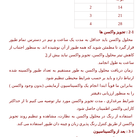
2
14
3
21
4
28
2-1 : تجویز واکسن ها
محلول واکسن باید حداقل به مدت یک ساعت و نیم در دسترس تمام طیور
قرار گیرد تا مطمئن شوید که همه طیور از آن نوشیده اند. به منظور اجتناب از
کاهش تیتر محلول واکسن، تجویز واکسن نباید بیش از
3
ساعت به طول انجامد.
زمان دریافت محلول واکسن به طور مستقیم به تعداد طیور واکسینه شده
ارتباط دارد و باید بر حسب شرایط محیطی تنظیم شود.
بنابراین ما قویاً ابتدا انجام یک واکسیناسیون آزمایشی (بدون وجود واکسن )
را به منظور ارزیابی دقیقتر
شرایط مرغداري ، مدت تجویز واکسن مورد نیاز توصیه می کنیم تا از حداکثر
کارایی واکسن اطمینان حاصل شود.
استفاده از رنگ در محلول واکسن به نظارت، مشاهده و تنظیم روند تجویز
واکسن از طریق کنترل رنگ پذیري زبان و چینه دان طیور استفاده می کند.
-1 : بعد از واکسیناسیون
3