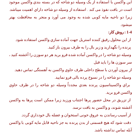
این واکسن با استفاده از یک وسیله دو شاخه که در بسته بندي واکسن موجود
است در بافت نفوذ می کند . استفاده از وسیله دو شاخه داراي اهمیت میباشد.
زیرا دو ناحیه مایه کوبی شده به وجود می آورد و منجر به محافظت بهتر
میشود.
-4 : روش کار:
1
از این محلول رقیق کننده استریل جهت آماده سازي واکسن استفاده شود.
پرنده را نگهدارید و زیر بال را به طرف بیرون باز کنید.
وسیله دو شاخه را در واکسن آماده شده فرو برید هر دو سوزن را آغشته کنید ،
سر سوزن ها را باید قبل
از بیرون آوردن با سطح داخلی ظرف حاوي واکسن به آهستگی تماس دهید.
وسیله دو شاخه را در نسوخ پرده بالی فرو نمایید.
براي واکسیناسیون پرنده بعدي مجدداً وسیله دو شاخه را در ظرف حاوي
واکسن فرو برید.
از تزریق در محل حضور پرها اجتناب ورزید زیرا ممکن است پرها به واکسن
آغشته شوند، و واکسن به بافت نرسد.
از آسیب رساندن به عروق خونی استخوان و عضله بال خودداري گردد.
دقت شود که هیچ قسمتی از بدن پرنده به جز ناحیه قابل مایه کوبی با واکسن
آبله تماس نداشته باشد.