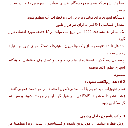
مطمئن شوید که سیم برق دستگاه افشان بتواند به دورترین نقطه در سالن
برسد.
دستگاه اسپري براي تولید ریزترین اندازه قطرات آب تنظیم شود.
مقدار افشاندن 0/4 لیتر به ازاي هر هزار طیور
یک سالن به مساحت 1000 متر مربع می تواند در 15 دقیقه مورد افشان قرار
گیرد.
حداقل تا 15 دقیقه بعد از واکسیناسیون ، هیترها ، دستگا ههاي تهویه و... نباید
روشن شوند.
پوشیدن دستگش ، استفاده از ماسک صورت و عینک هاي حفاظتی به هنگام
اسپري بطور اکید توصیه
میشود.
6-2 : بعد از واکسیناسیون :
تمام تجهیزات باید دو بار با آب معدنی (بدون استفاده از مواد ضد عفونی کننده
) شستشو داده شوند . گاهگاهی سر شیلینگها باید باز و بسته شوند و سیستم
گریسکاري شود.
3. واکسیناسیون داخل چشمی
روش قطره چشمی ، موثرترین شیوه واکسیناسیون است . زیرا مطمئنا هر