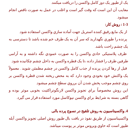
یک از طیور یک دوز کامل واکسن را دریافت میکنند.
معایب آن این است که وقت گیر است و اغلب در عمل به صورت ناقص انجام
میشود.
-3 : روش کار:
1
از یک مایع رقیق کننده استریل جهت آماده سازي واکسن استفاده شود.
پرنده را طوري نگهدارید که سر آن به یک طرف خم شده باشد تا دسترسی به
یک چشم راحت باشد.
ظرف پلاستیکی حادي واکسن را به صورت عمودي نگه داشته و به آرامی
طرفین ظرف را فشار داده ،تا یک قطره واکسن به داخل چشم چکانیده شود.
قبل از رها کردن پرنده از جذب کامل واکسن در چشم مطمئن شوید . معمولاً
یک واکنش خود بخودي وجود دارد که به محض ریخته شدن قطره واکسن بر
روي چشم موجب پخش شدن آن برروي سطح چشم میشود.
این روش مخصوصاً براي تجویز واکسن لارنگوتراکئیت بخوبی موثر بوده و
گاهی بسته به شرایط براي واکسن نیوکاسل مورد استفاده قرار می گیرد.
4.
واکسیناسیون به روش تلقیح در نسوج پرده بالی
واکسیناسیون از طریق نفوذ در بافت بال طیور روش اصلی تجویز واکسن آبله
طیور است که حاوي ویروس موثر بر پوست میباشد.