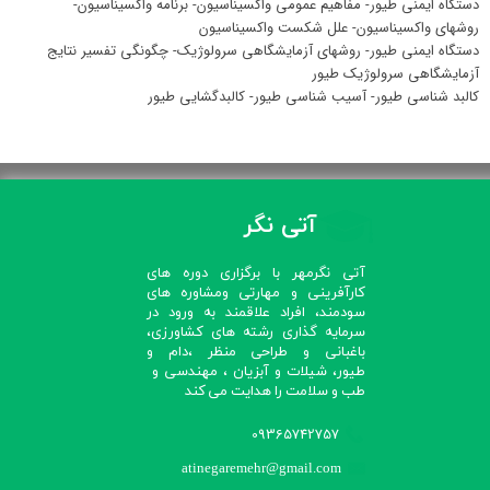
دستگاه ایمنی طیور- مفاهیم عمومی واکسیناسیون- برنامه واکسیناسیون-
روشهای واکسیناسیون- علل شکست واکسیناسیون
دستگاه ایمنی طیور- روشهای آزمایشگاهی سرولوژیک- چگونگی تفسیر نتایج
آزمایشگاهی سرولوژیک طیور
کالبد شناسی طیور- آسیب شناسی طیور- کالبدگشایی طیور
آتی نگر
آتی نگرمهر با برگزاری دوره های
کارآفرینی و مهارتی ومشاوره های
سودمند، افراد علاقمند به ورود در
سرمایه گذاری رشته های کشاورزی،
باغبانی و طراحی منظر ،دام و
طیور، شیلات و آبزیان ، مهندسی و
طب و سلامت را هدایت می کند​​​​​​​
09365742757
atinegaremehr@gmail.com