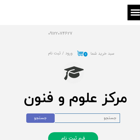
حساب کاربری من
تغییر گذر واژه
09122074627
سفارشات
ورود
/
ثبت نام
سبد خرید شما
۰
خروج از حساب کاربری
مرکز علوم و فنون
جستجو
فرم ثبت نام