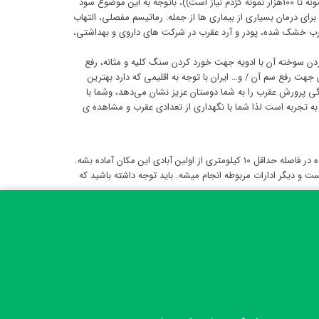
صدم میلی‌گرم تا حدود ۲ میلی گرم سم با روش الکتروشوک بدست می آید یعنی این که برای تهیه یک گرم سم خشک از گونه های مختلف از حدود ۵۰۰ نمونه تا ۱۰۰هزار نمونه کژدم نیاز است))، باتوجه به این موضوع سود
ی است که برای درمان بسیاری از بیماری ها از جمله: رماتیسم مفصلی، التهاب
وعقرب خشک شده، پودر و آرد عقرب در شرکت های داروی و بهداشتی،
ن سوخته آن با ادویه جهت خورد کردن سنگ کلیه و مثانه، رفع
هت رفع سم آن / و… ایران با توجه به اقلیمی که دارد بهترین
گونگی پرورش عقرب را به شما دوستان عزیز نشان می‌دهد، وشما با
ز به تجربه است لذا شما با نگهداری از تعدادی عقرب و مشاهده ی
برای کسب مجوز لازم جهت پرورش عقرب در ایران مهمترین مسأله دارا بودن شرایط محیطی مناسبه. برای پرورش عقرب لازمه زمینی بیابانی و محصور شده در فاصله حداقل ۱۰ کیلومتری از اولین آبادی این مکان آماده بشه.
 دیگر ادارات مربوطه انجام میشه. باید توجه داشته باشید که