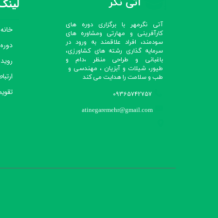
آتی نگر
لینک‌
آتی نگرمهر با برگزاری دوره های
خانه
کارآفرینی و مهارتی ومشاوره های
سودمند، افراد علاقمند به ورود در
دوره
سرمایه گذاری رشته های کشاورزی،
رویدا
باغبانی و طراحی منظر ،دام و
طیور، شیلات و آبزیان ، مهندسی و
ارتباط
طب و سلامت را هدایت می کند​​​​​​​
تقویم
09365742757
atinegaremehr@gmail.com