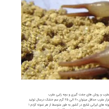
عقرب و روش های جفت گیری و بچه زایی عقرب
گرانبهاترین مایع در جهان سم عقرب است که قیمت یک گرم سم خشک برابر با ۸۰ میلیون تومان می باشد که در مباحث تئوری اینگونه آمده‌است ((با ۱۵۰ هزار عقرب حداقل میتوان ۲۰ الی ۲۵ گرم سم خشک درسال تولید
داشت که برابر با ۲ میلیارد تومان است. این در حالی است که بسته به متد سم گیری و گونه کژدم، میزان و کیفیت سم متفاوت است، بر اساس گزارش در گونه های ایرانی شایع در کشور به طور متوسط از هر نمونه کژدم ۱