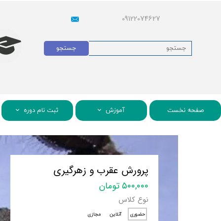
09122074627
جستجو
صفحه نخست
آموزش
ثبت نام دوره
پرورش عقرب و زهرگیری
۵۰۰,۰۰۰ تومان
نوع کلاس
حضوری
آنلاین
مجازی