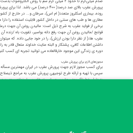
پرورش عقرب بالای صد درصد( ۴۰۰ درصد
روده، بیماری اسکلروز متعدد( ام اس)، سرطان و…. در خارج از کشو
عطاری ها و طب های سنتی در داخل کشور قابلیت استفاده را دارا م
برخی از فواید عقرب به شرح ذیل است: مالیدن روغن آن جهت درمان
قولنج /مالیدن روغن آن جهت رفع دانه بواسیر، تقویت باه /زنده آ
عقرب ها،( از نظر دارا بودن ارزش)، را در خود جایی داده. که میتوا
داشتن اطلاعات کافی، پشتکار و البته عنایت خداوند متعال قادر به ر
دوره ی زندگی این موجود خارقالعاده می توانید تجربه ای کسب کنید 
مجوزهای لازم برای پرورش عقرب
سپس با تهیه و ارائه طرح توجیهی پرورش عقرب به مراجع ذیصلاح 
به دلیل خطرناک بودن عقرب، حساسیت های بسیار زیادی روی پرورش