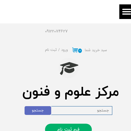
حساب کاربری من
تغییر گذر واژه
09122074627
سفارشات
ورود
/
ثبت نام
سبد خرید شما
۰
خروج از حساب کاربری
مرکز علوم و فنون
جستجو
فرم ثبت نام