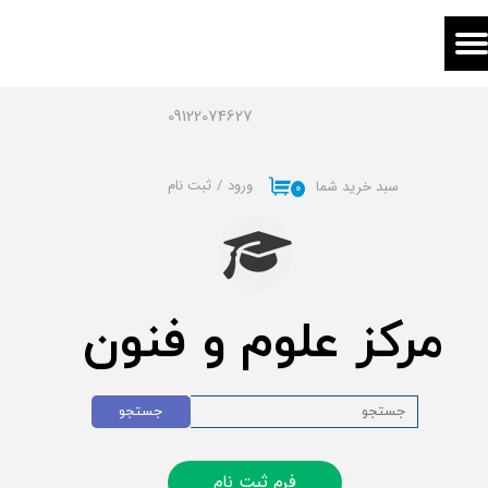
حساب کاربری من
تغییر گذر واژه
09122074627
سفارشات
ورود
/
ثبت نام
سبد خرید شما
۰
خروج از حساب کاربری
مرکز علوم و فنون
جستجو
فرم ثبت نام