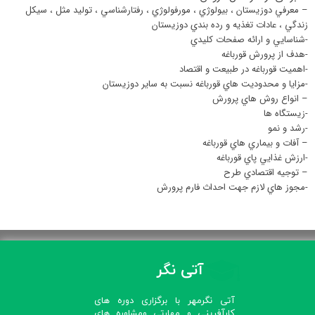
– معرفي دوزيستان ، بيولوژي ، مورفولوژي ، رفتارشناسي ، توليد مثل ، سيكل
زندگي ، عادات تغذيه و رده بندي دوزيستان
-شناسايي و ارائه صفحات كليدي
-هدف از پرورش قورباغه
-اهميت قورباغه در طبيعت و اقتصاد
-مزايا و محدوديت هاي قورباغه نسبت به ساير دوزيستان
– انواع روش هاي پرورش
-زيستگاه ها
-رشد و نمو
– آفات و بيماري هاي قورباغه
-ارزش غذايي پاي قورباغه
– توجيه اقتصادي طرح
-مجوز هاي لازم جهت احداث فارم پرورش
آتی نگر
آتی نگرمهر با برگزاری دوره های
کارآفرینی و مهارتی ومشاوره های