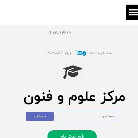
حساب کاربری من
تغییر گذر واژه
09122074627
سفارشات
ورود
/
ثبت نام
سبد خرید شما
۰
خروج از حساب کاربری
مرکز علوم و فنون
جستجو
فرم ثبت نام