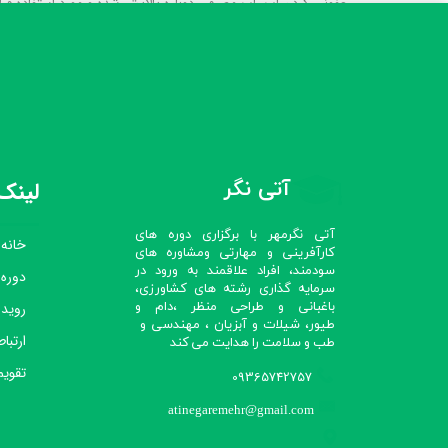
عفونی کردن آب، آب مصرفی دوباره پالایش شده و مورد استفاده قرا
آتی نگر
لینک‌
آتی نگرمهر با برگزاری دوره های
خانه
کارآفرینی و مهارتی ومشاوره های
سودمند، افراد علاقمند به ورود در
دوره
سرمایه گذاری رشته های کشاورزی،
رویدا
باغبانی و طراحی منظر ،دام و
طیور، شیلات و آبزیان ، مهندسی و
ارتباط
طب و سلامت را هدایت می کند​​​​​​​
تقویم
09365742757
atinegaremehr@gmail.com