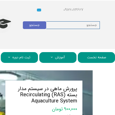
09122074627
جستجو
صفحه نخست
آموزش
ثبت نام دوره
پرورش ماهی در سیستم مدار
بسته (RAS) Recirculating
Aquaculture System
۹۰۰,۰۰۰ تومان