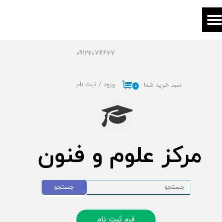
حساب کاربری من
تغییر گذر واژه
09122074627
سفارشات
ورود
/
ثبت نام
سبد خرید شما
۰
خروج از حساب کاربری
مرکز علوم و فنون
جستجو
فرم ثبت نام