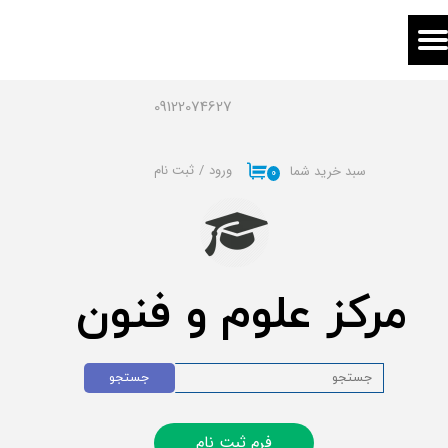
حساب کاربری من
تغییر گذر واژه
09122074627
سفارشات
ورود
/
ثبت نام
سبد خرید شما
۰
خروج از حساب کاربری
مرکز علوم و فنون
جستجو
فرم ثبت نام