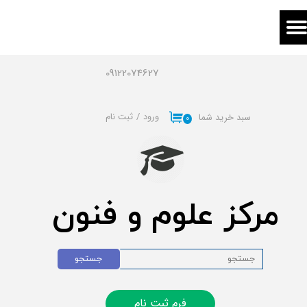
حساب کاربری من
تغییر گذر واژه
09122074627
سفارشات
ورود
/
ثبت نام
سبد خرید شما
۰
خروج از حساب کاربری
مرکز علوم و فنون
جستجو
فرم ثبت نام