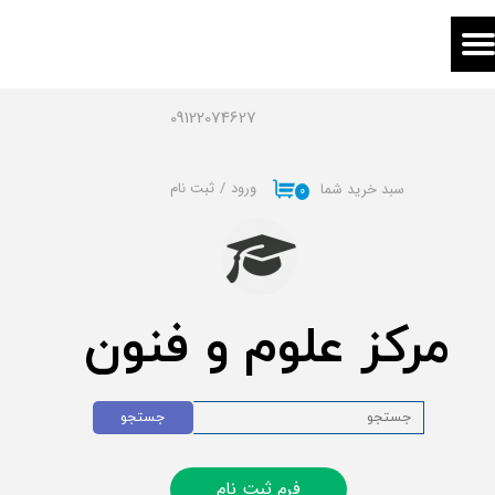
حساب کاربری من
تغییر گذر واژه
09122074627
سفارشات
ورود
/
ثبت نام
سبد خرید شما
۰
خروج از حساب کاربری
مرکز علوم و فنون
جستجو
فرم ثبت نام