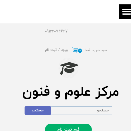
حساب کاربری من
تغییر گذر واژه
09122074627
سفارشات
ورود
/
ثبت نام
سبد خرید شما
۰
خروج از حساب کاربری
مرکز علوم و فنون
جستجو
فرم ثبت نام