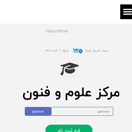
حساب کاربری من
تغییر گذر واژه
09122074627
سفارشات
ورود
/
ثبت نام
سبد خرید شما
۰
خروج از حساب کاربری
مرکز علوم و فنون
جستجو
فرم ثبت نام