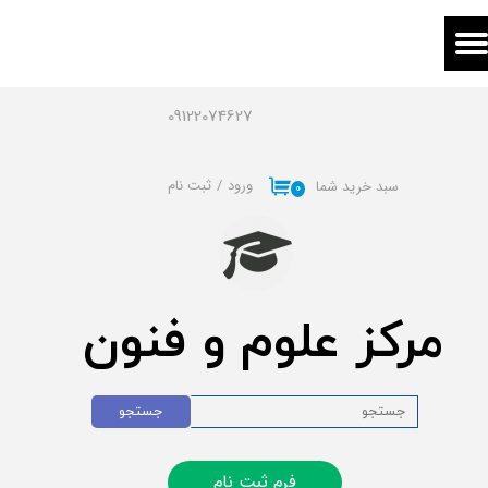
حساب کاربری من
تغییر گذر واژه
09122074627
سفارشات
ورود
/
ثبت نام
سبد خرید شما
۰
خروج از حساب کاربری
مرکز علوم و فنون
جستجو
فرم ثبت نام