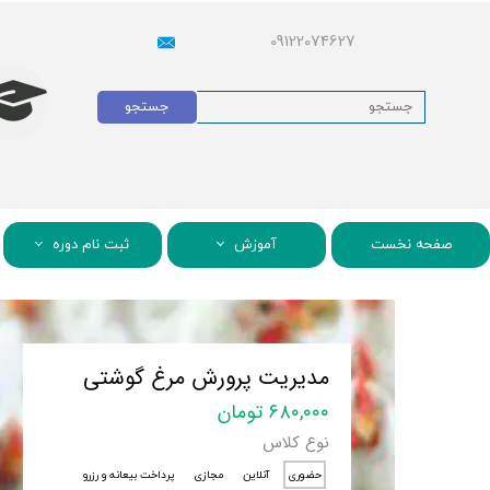
09122074627
جستجو
صفحه نخست
آموزش
ثبت نام دوره
مدیریت پرورش مرغ گوشتی
۶۸۰,۰۰۰ تومان
نوع کلاس
حضوری
آنلاین
مجازی
پرداخت بیعانه و رزرو