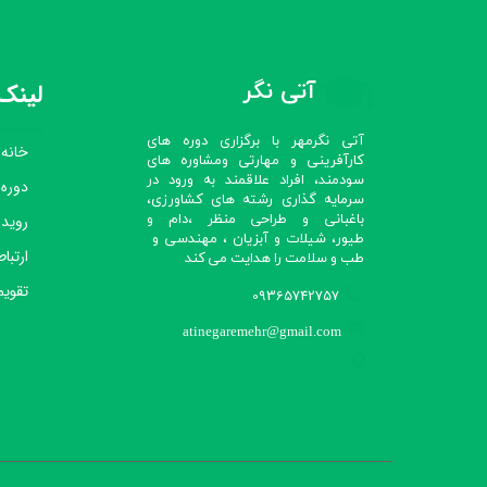
آتی نگر
لینک‌
آتی نگرمهر با برگزاری دوره های
خانه
کارآفرینی و مهارتی ومشاوره های
سودمند، افراد علاقمند به ورود در
دوره
سرمایه گذاری رشته های کشاورزی،
رویدا
باغبانی و طراحی منظر ،دام و
طیور، شیلات و آبزیان ، مهندسی و
ارتباط
طب و سلامت را هدایت می کند​​​​​​​
تقویم
09365742757
atinegaremehr@gmail.com